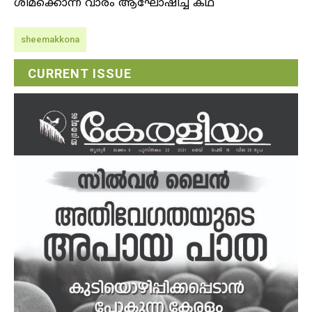
ശീമക്കൊന്ന വാരം ആഘോഷിച്ച കഥ
sheemakkona
CURRENT ISSUE