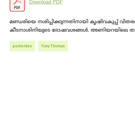
Download PDF
മണ്ഡരിയെ നശിപ്പിക്കുന്നതിനായി കൃഷിവകുപ്പ് വി
കീടനാശിനിയുടെ ദോഷവശങ്ങള്‍. അണിയറയിലെ തട്ടിപ
pesticides
Tony Thomas