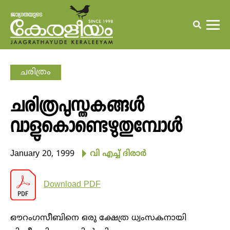
ചരിത്രം
ചരിത്രപുസ്തകങ്ങള്‍
വാളുകൊണ്ടെഴുതുമ്പോള്‍
January 20, 1999
വി എച്ച് ദിരാര്‍
Download PDF
ഔറംഗസീബിനെ ഒരു ക്ഷേത്ര ധ്വംസകനായി