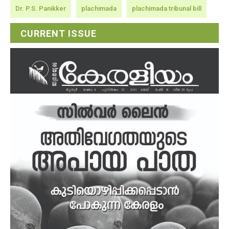
Dr. P.S. Panikker
plachimada
plachimada tribunal bill
CURRENT ISSUE