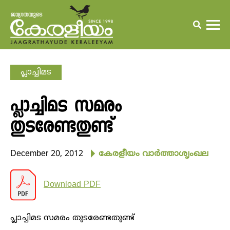
പ്ലാച്ചിമട
പ്ലാച്ചിമട സമരം
തുടരേണ്ടതുണ്ട്‌
December 20, 2012
കേരളീയം വാര്‍ത്താശൃംഖല
Download PDF
പ്ലാച്ചിമട സമരം തുടരേണ്ടതുണ്ട്