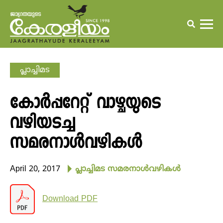
പ്ലാച്ചിമട
കോര്‍പ്പറേറ്റ് വാഴ്ചയുടെ
വഴിയടച്ച
സമരനാള്‍വഴികള്‍
April 20, 2017
പ്ലാച്ചിമട സമരനാള്‍വഴികള്‍
Download PDF