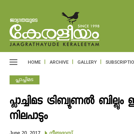
HOME
ARCHIVE
GALLERY
SUBSCRIPTI
പ്ലാച്ചിമട
പ്ലാച്ചിമട ട്രിബ്യൂണല്‍ ബില്ലും
നിലപാടും
June 20, 2017
നീതുദാസ്‌