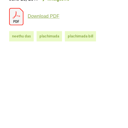
Download PDF
neethu das
plachimada
plachimada bill