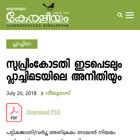
പ്ലാച്ചിമട
സുപ്രീംകോടതി ഇടപെടലും
പ്ലാച്ചിമടയിലെ അനീതിയും
July 20, 2018
നീതുദാസ്
Download PDF
പട്ടികജാതി/വര്‍ഗ്ഗ അതിക്രമം തടയല്‍ നിയമം