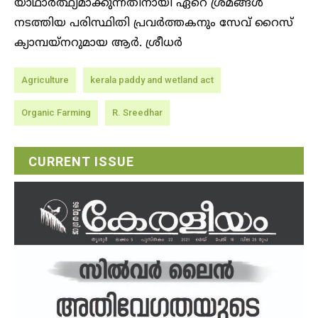
യാഥാര്‍ത്ഥ്യമാക്കുന്നതിനായി ഏറെ ശ്രമങ്ങള്‍
നടത്തിയ പരിസ്ഥിതി പ്രവര്‍ത്തകനും സേവ് റൈസ്
ക്യാമ്പയ്‌നറുമായ ആര്‍. ശ്രീധര്‍
Agriculture
kerala paddy and wetland act
Organic Farming
R. Sreedhar
CURRENT ISSUE