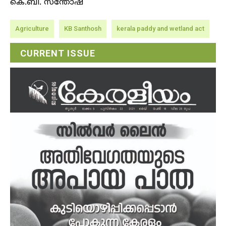
കെ.ബി. സന്തോഷ്‌
Agriculture
KB Santhosh
kerala paddy and wetland act
CURRENT ISSUE