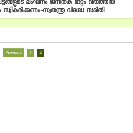
്ടങ്ങളുടെ ലംഘനം ജനിതക മാറ്റം വരുത്തിയ
സ്വീകരിക്കണം-സ്വതന്ത്ര വിദഗ്ദ്ധ സമിതി
Previous
1
2