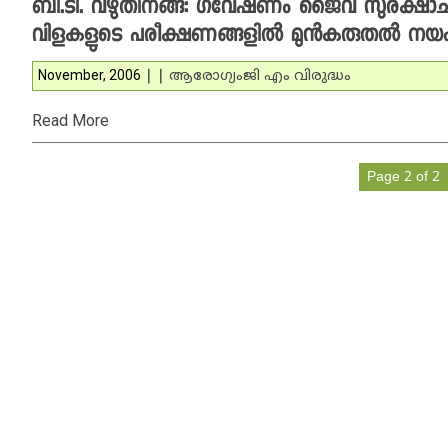
ബി.ടി. വഴുതിനങ്ങ: ഗവേഷണം ജൈവ സുരക്ഷാചട
വിളകളുടെ പരീക്ഷണങ്ങളില്‍ മുന്‍കരുതല്‍ നയം 
November, 2006
|
|
ആരോഗ്യം
ജി എം വിരുദ്ധം
Read More
Page 2 of 2