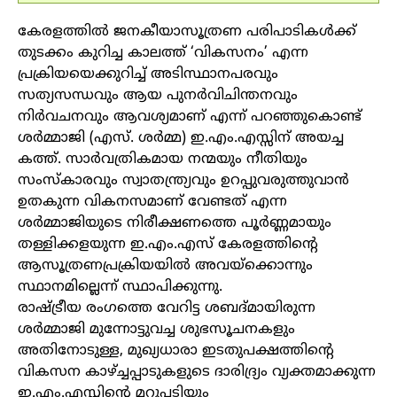
കേരളത്തില്‍ ജനകീയാസൂത്രണ പരിപാടികള്‍ക്ക്
തുടക്കം കുറിച്ച കാലത്ത് ‘വികസനം’ എന്ന
പ്രക്രിയയെക്കുറിച്ച് അടിസ്ഥാനപരവും
സത്യസന്ധവും ആയ പുനര്‍വിചിന്തനവും
നിര്‍വചനവും ആവശ്യമാണ് എന്ന് പറഞ്ഞുകൊണ്ട്
ശര്‍മ്മാജി (എസ്. ശര്‍മ്മ) ഇ.എം.എസ്സിന് അയച്ച
കത്ത്. സാര്‍വത്രികമായ നന്മയും നീതിയും
സംസ്‌കാരവും സ്വാതന്ത്ര്യവും ഉറപ്പുവരുത്തുവാന്‍
ഉതകുന്ന വികനസമാണ് വേണ്ടത് എന്ന
ശര്‍മ്മാജിയുടെ നിരീക്ഷണത്തെ പൂര്‍ണ്ണമായും
തള്ളിക്കളയുന്ന ഇ.എം.എസ് കേരളത്തിന്റെ
ആസൂത്രണപ്രക്രിയയില്‍ അവയ്‌ക്കൊന്നും
സ്ഥാനമില്ലെന്ന് സ്ഥാപിക്കുന്നു.
രാഷ്ട്രീയ രംഗത്തെ വേറിട്ട ശബദ്മായിരുന്ന
ശര്‍മ്മാജി മുന്നോട്ടുവച്ച ശുഭസൂചനകളും
അതിനോടുള്ള, മുഖ്യധാരാ ഇടതുപക്ഷത്തിന്റെ
വികസന കാഴ്ച്ചപ്പാടുകളുടെ ദാരിദ്ര്യം വ്യക്തമാക്കുന്ന
ഇ.എം.എസ്സിന്റെ മറുപടിയും