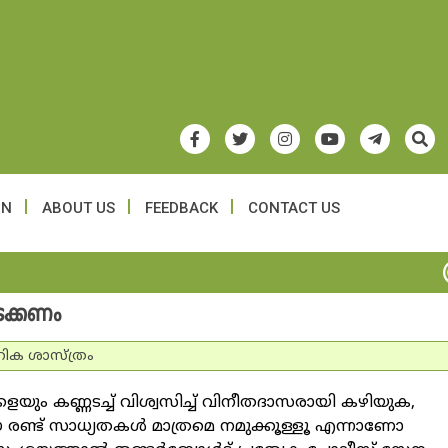
ON
ABOUT US
FEEDBACK
CONTACT US
കടക്കണം
ിക ശാസ്ത്രം
യും കണ്ണടച്ച് വിശ്വസിച്ച് വിനീതദാസരായി കഴിയുക,
ഈ രണ്ട് സാധ്യതകള്‍ മാത്രമെ നമുക്കൂള്ളൂ എന്നാണോ