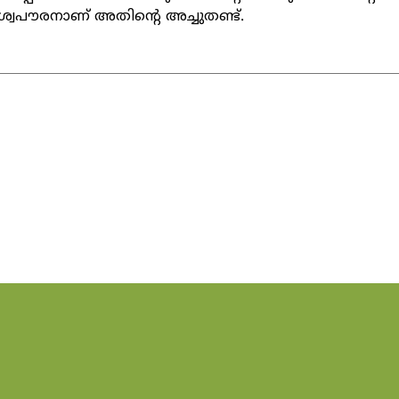
വിശ്വപൗരനാണ് അതിന്റെ അച്ചുതണ്ട്.