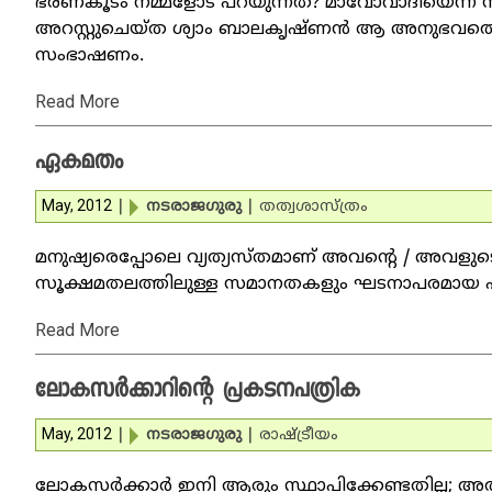
ഭരണകൂടം നമ്മളോട് പറയുന്നത്? മാവോവാദിയെന്ന സം
അറസ്റ്റുചെയ്ത ശ്യാം ബാലകൃഷ്ണന്‍ ആ അനുഭവത്തെക്ക
സംഭാഷണം.
Read More
ഏകമതം
May, 2012
|
നടരാജഗുരു
|
തത്വശാസ്ത്രം
മനുഷ്യരെപ്പോലെ വ്യത്യസ്തമാണ് അവന്റെ / അവളുട
സൂക്ഷമതലത്തിലുള്ള സമാനതകളും ഘടനാപരമായ ഏകത
Read More
ലോകസര്‍ക്കാറിന്റെ പ്രകടനപത്രിക
May, 2012
|
നടരാജഗുരു
|
രാഷ്ട്രീയം
ലോകസര്‍ക്കാര്‍ ഇനി ആരും സ്ഥാപിക്കേണ്ടതില്ല; അതി