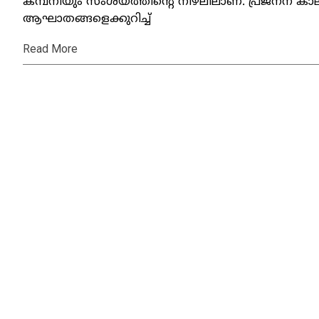
കമ്പനിയും സംശയത്തിന്റെ നിഴലിലാണ്. പ്രജനന കാലത്
ആഘാതങ്ങളെക്കുറിച്ച്
Read More