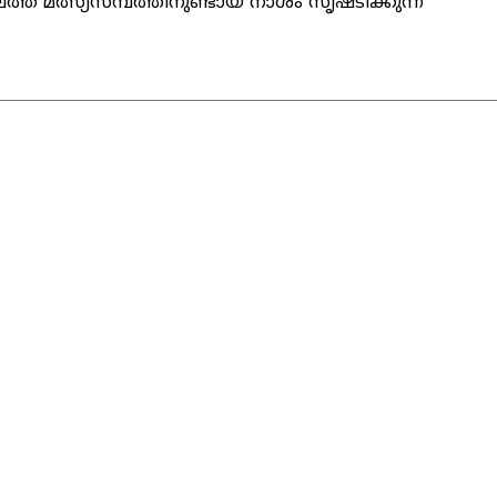
ത് മത്സ്യസമ്പത്തിനുണ്ടായ നാശം സൃഷ്ടിക്കുന്ന