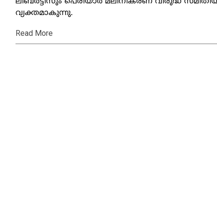
ലിബര്‍ട്ടീസും പെരിയാര്‍ മലിനീകരണ വിരുദ്ധ സമി
വ്യക്തമാകുന്നു.
Read More