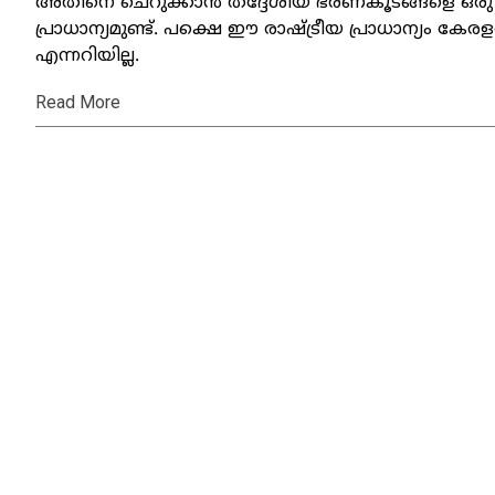
അതിനെ ചെറുക്കാന്‍ തദ്ദേശീയ ഭരണകൂടങ്ങളെ ഒരു ര
പ്രാധാന്യമുണ്ട്. പക്ഷെ ഈ രാഷ്ട്രീയ പ്രാധാന്യം കേരളത്
എന്നറിയില്ല.
Read More