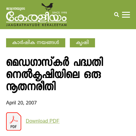
കാര്‍ഷിക നയങ്ങള്‍
കൃഷി
മെഡഗാസ്‌കര്‍ പദ്ധതി
നെല്‍കൃഷിയിലെ ഒരു
നൂതനരീതി
April 20, 2007
Download PDF