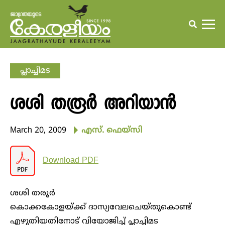
പ്ലാച്ചിമട
ശശി തരൂര്‍ അറിയാന്‍
March 20, 2009
എസ്. ഫെയ്‌സി
Download PDF
ശശി തരൂര്‍
കൊക്കകോളയ്ക്ക് ദാസ്യവേലചെയ്തുകൊണ്ട്
എഴുതിയതിനോട് വിയോജിച്ച് പ്ലാച്ചിമട