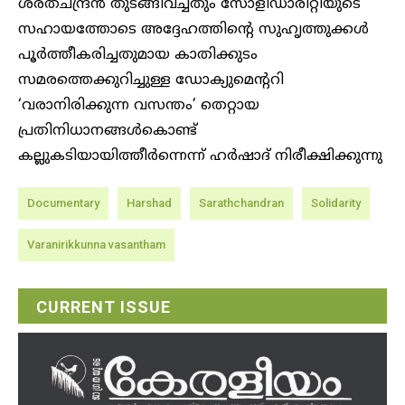
ശരത്ചന്ദ്രന്‍ തുടങ്ങിവച്ചതും സോളിഡാരിറ്റിയുടെ
സഹായത്തോടെ അദ്ദേഹത്തിന്റെ സുഹൃത്തുക്കള്‍
പൂര്‍ത്തീകരിച്ചതുമായ കാതിക്കുടം
സമരത്തെക്കുറിച്ചുള്ള ഡോക്യുമെന്ററി
‘വരാനിരിക്കുന്ന വസന്തം’ തെറ്റായ
പ്രതിനിധാനങ്ങള്‍കൊണ്ട്
കല്ലുകടിയായിത്തീര്‍ന്നെന്ന് ഹര്‍ഷാദ് നിരീക്ഷിക്കുന്നു
Documentary
Harshad
Sarathchandran
Solidarity
Varanirikkunna vasantham
CURRENT ISSUE