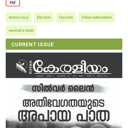
democracy
Election
fascism
Indian nationalism
narendra modi
CURRENT ISSUE