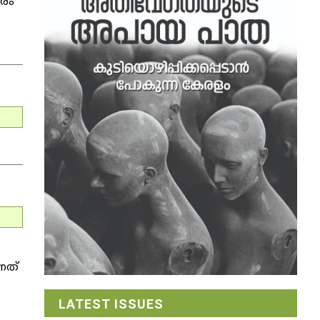
കരം
നത്
LATEST ISSUES