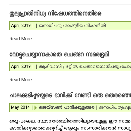
തുല്യപ്രാതിനിധ്യ നിഷേധത്തിനെതിരെ
April, 2019
|
|
ജനാധിപത്യം
രാഷ്ട്രീയം
ലിംഗനീതി
Read More
വോട്ടുചെയ്യാനാകാതെ ചെങ്ങറ സമരഭൂമി
April, 2019
|
|
ആദിവാസി / ദളിത്‌
,
ചെങ്ങറ
ജനാധിപത്യം
പോരാ
Read More
ചാലക്കുടിപ്പുഴയുടെ ഭാവിക്ക് വേണ്ടി ഒരു തെരഞ്ഞ
May, 2014
|
ജെയ്‌സണ്‍ പാനിക്കുളങ്ങര
|
ജനാധിപത്യം
വ്
ഒരു പക്ഷെ, സ്ഥാനാര്‍ത്ഥിത്വത്തിലൂടെയുള്ള ഈ സമ്മര്‍ദ്
കാതിക്കുടത്തെക്കുറിച്ച് ആരും സംസാരിക്കാന്‍ സാധ്യ