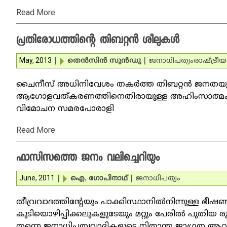
Read More
പ്രതിരോധത്തിന്റെ തിബറ്റന്‍ ശീലുകള്‍
May, 2013
|
തെന്‍സിന്‍ സുന്‍ഡു
|
ജനാധിപത്യം
രാഷ്ട്രീയ
ചൈനീസ് അധിനിവേശം തകര്‍ത്ത തിബറ്റന്‍ ജനതയുട
ആഗോളവത്കരണത്തിനെതിരായുള്ള അഹിംസാത്മക സമ
വിമോചന സമരപോരാളി
Read More
ഫാസിസത്തെ ജനം വലിച്ചെറിയും
June, 2011
|
ഐ. ഗോപിനാഥ്‌
|
ജനാധിപത്യം
തീവ്രവാദത്തിന്റേയും പാക്കിസ്ഥാനില്‍നിന്നുള്ള ഭ
കുടിയൊഴിപ്പിക്കലുകളുടേയും മറ്റും പേരില്‍ പുതിയ
തന്നെ ജനാധിപത്യവാദികളുടെ നിതാന്ത ജാഗ്രത ആവ