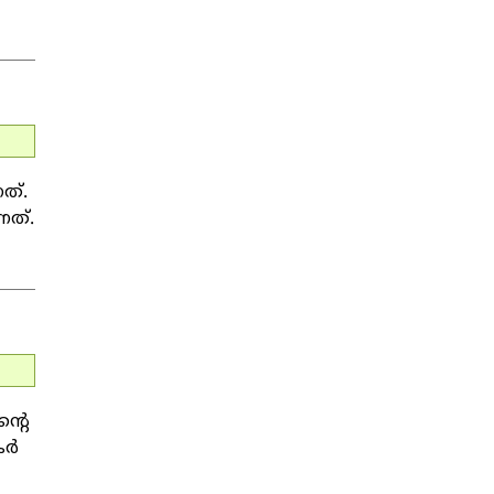
ത്.
നത്.
്റെ
്‍