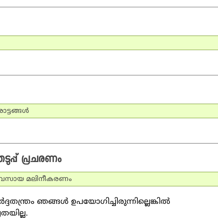
ട്ടങ്ങള്‍
െടുപ്പ് പ്രചരണം
യവസായ മലിനീകരണം
ദതന്ത്രം ഞങ്ങള്‍ ഉപയോഗിച്ചിരുന്നില്ലെങ്കില്‍
തയില്ല.