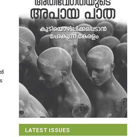
്‍
െ
LATEST ISSUES