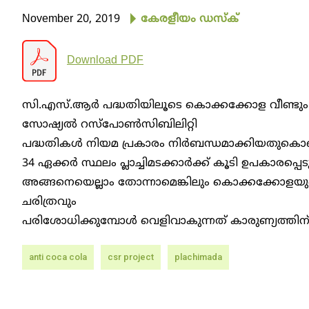
November 20, 2019
കേരളീയം ഡസ്‌ക്‌
Download PDF
സി.എസ്.ആര്‍ പദ്ധതിയിലൂടെ കൊക്കക്കോള വീണ്ടും പ്ലാ
സോഷ്യല്‍ റസ്‌പോണ്‍സിബിലിറ്റി
പദ്ധതികള്‍ നിയമ പ്രകാരം നിര്‍ബന്ധമാക്കിയത
34 ഏക്കര്‍ സ്ഥലം പ്ലാച്ചിമടക്കാര്‍ക്ക് കൂടി ഉപകാരപ്
അങ്ങനെയെല്ലാം തോന്നാമെങ്കിലും കൊക്കക്കോളയുടെ 
ചരിത്രവും
പരിശോധിക്കുമ്പോള്‍ വെളിവാകുന്നത് കാരുണ്യത്തി
anti coca cola
csr project
plachimada