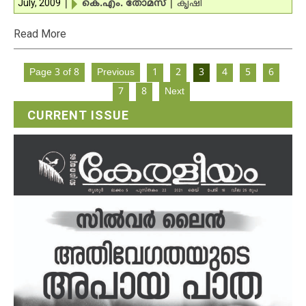
July, 2009
|
കെ.എം. തോമസ്‌
|
കൃഷി
Read More
Page 3 of 8
Previous
1
2
3
4
5
6
7
8
Next
CURRENT ISSUE