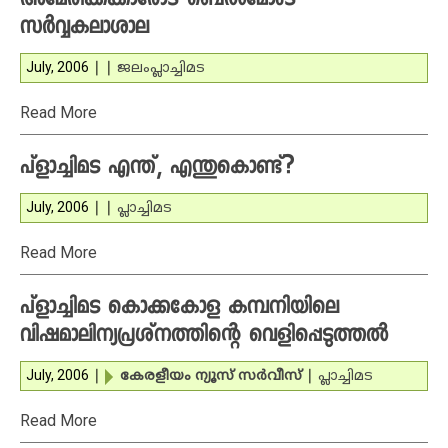
അമേരിക്കക്കാരോട് ബെല്‍മോംട്
സര്‍വ്വകലാശാല
July, 2006
|
|
ജലം
പ്ലാച്ചിമട
Read More
പ്‌ളാച്ചിമട എന്ത്, എന്തുകൊണ്ട്?
July, 2006
|
|
പ്ലാച്ചിമട
Read More
പ്‌ളാച്ചിമട കൊക്കകോള കമ്പനിയിലെ
വിഷമാലിന്യപ്രശ്‌നത്തിന്റെ വെളിപ്പെടുത്തല്‍
July, 2006
|
കേരളീയം ന്യൂസ് സര്‍വീസ്
|
പ്ലാച്ചിമട
Read More