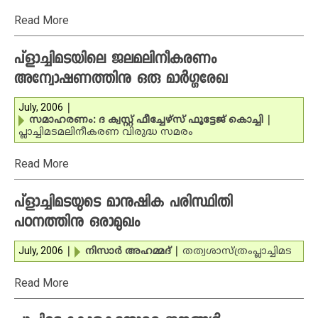
Read More
പ്‌ളാച്ചിമടയിലെ ജലമലിനീകരണം
അന്വോഷണത്തിനു ഒരു മാര്‍ഗ്ഗരേഖ
July, 2006
|
സമാഹരണം: ദ ക്വസ്റ്റ് ഫീച്ചേഴ്‌സ് ഫൂട്ടേജ് കൊച്ചി
|
പ്ലാച്ചിമട
മലിനീകരണ വിരുദ്ധ സമരം
Read More
പ്‌ളാച്ചിമടയുടെ മാനുഷിക പരിസ്ഥിതി
പഠനത്തിനു ഒരാമുഖം
July, 2006
|
നിസാര്‍ അഹമ്മദ്
|
തത്വശാസ്ത്രം
പ്ലാച്ചിമട
Read More