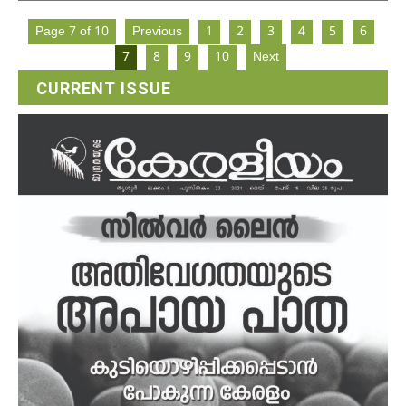
Page 7 of 10
Previous
1
2
3
4
5
6
7
8
9
10
Next
CURRENT ISSUE