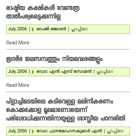
രാഷ്ട്രീയ കക്ഷികള്‍ വേണ്ടത്ര
താല്‍പര്യമെടുക്കുന്നില്ല
July, 2006
|
ഓംജി ജോണ്‍
|
പ്ലാച്ചിമട
Read More
ഭൂഗര്‍ഭ ജലസമ്പത്തും നിയമവശങ്ങളും
July, 2006
|
ഡോ: എന്‍ എസ് സോമന്‍
|
പ്ലാച്ചിമട
Read More
പ്‌ളാച്ചിമടയിലെ കുടിവെള്ള മലിനീകരണം
കൊക്കക്കോള മൂലമാണോയെന്ന്
പരിശോധിക്കുന്നതിനായുള്ള ശാസ്ത്രീയ പഠനരീതി
July, 2006
|
ഡോ: ചന്ദ്രമോഹനകുമാര്‍ എന്‍
|
പ്ലാച്ചിമട