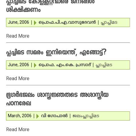
പ്ലാച്ചിമട കോളകൂറ്റന്മാരെ ജനങ്ങള്‍
ശിക്ഷിക്കണം
June, 2006
|
പ്രൊഫ.പി.എ.വാസുദേവന്‍
|
പ്ലാച്ചിമട
Read More
പ്ലച്ചിമട സമരം ഇനിയെന്ത്, എങ്ങോട്ട്?
June, 2006
|
പ്രൊഫ. എം.കെ. പ്രസാദ്
|
പ്ലാച്ചിമട
Read More
ഭൂഗര്‍ഭജലം ശാസ്ത്രജ്ഞരുടെ അശാസ്ത്രീയ
പഠനരേഖ
March, 2006
|
വി ഗോപാല്‍
|
ജലം
പ്ലാച്ചിമട
Read More