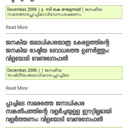
December, 2006
|
സി കെ രഘുനാഥ്
|
ജനകീയ
സമരങ്ങള്‍
പ്ലാച്ചിമട
വിഭവസംരക്ഷണം
Read More
ജനകീയ ജലാധികാരയാത്ര കേരളത്തിന്റെ
ജനകീയ രാഷ്ട്രീയ ബോധത്തെ ഉണര്‍ത്തും:
വിളയോടി വേണുഗോപാല്‍
December, 2006
|
|
ജനകീയ
രാഷ്ട്രീയം
ജലാധികാരം
പ്ലാച്ചിമട
Read More
പ്ലാച്ചിമട സമരത്തെ ജനാധികാര
സങ്കല്‍പത്തിന്റെ വളര്‍ച്ചയുള്ള ഈറ്റില്ലമായി
വളര്‍ത്തണം: വിളയോടി വേണുഗോപാല്‍