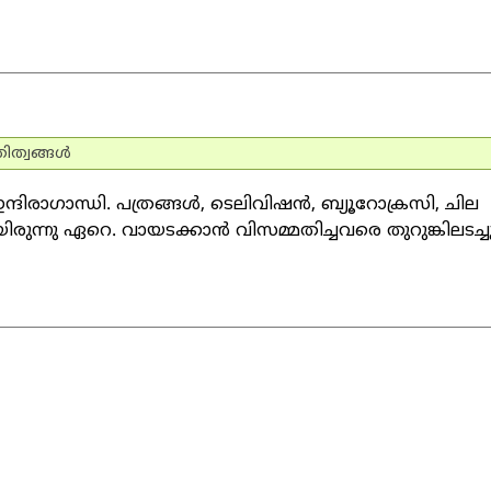
തിത്വങ്ങള്‍
ിരാഗാന്ധി. പത്രങ്ങള്‍, ടെലിവിഷന്‍, ബ്യൂറോക്രസി, ചില
രുന്നു ഏറെ. വായടക്കാന്‍ വിസമ്മതിച്ചവരെ തുറുങ്കിലടച്ചു