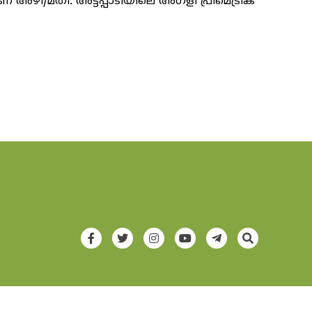
അഴി/മതി. അട്ടപ്പാടിയിലെ അഗളി പ്രീമെട്രിക്