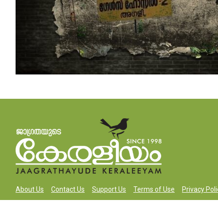
About Us
Contact Us
Support Us
Terms of Use
Privacy Poli