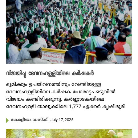
വിജയിച്ചു ദേവനഹള്ളിയിലെ കർഷകർ
ഭൂമിക്കും ഉപജീവനത്തിനും വേണ്ടിയുള്ള
ദേവനഹള്ളിയിലെ കർഷക പോരാട്ടം ഒടുവിൽ
വിജയം കണ്ടിരിക്കുന്നു. കർണ്ണാടകയിലെ
ദേവനഹള്ളി താലൂക്കിലെ 1,777 ഏക്കര്‍ കൃഷിഭൂമി
| July 17, 2025
കേരളീയം ഡസ്ക്