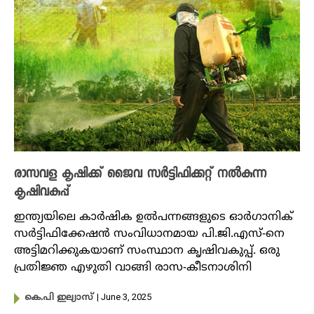
രാസവള കൃഷിക്ക് ജൈവ സർട്ടിഫിക്കറ്റ് നൽകുന്ന
കൃഷിവകുപ്പ്
ഇന്ത്യയിലെ കാർഷിക ഉൽപന്നങ്ങളുടെ ഓർഗാനിക്
സർട്ടിഫിക്കേഷൻ സംവിധാനമായ പി.ജി.എസ്-നെ
അട്ടിമറിക്കുകയാണ് സംസ്ഥാന കൃഷിവകുപ്പ്. ഒരു
പ്രതിജ്ഞ എഴുതി വാങ്ങി രാസ-കീടനാശിനി
| June 3, 2025
കെ.പി ഇല്യാസ്