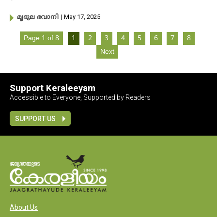
| May 17, 2025
മൃദുല ഭവാനി
Page 1 of 8
1
2
3
4
5
6
7
8
Next
Support Keraleeyam
Accessible to Everyone, Supported by Readers
SUPPORT US
About Us