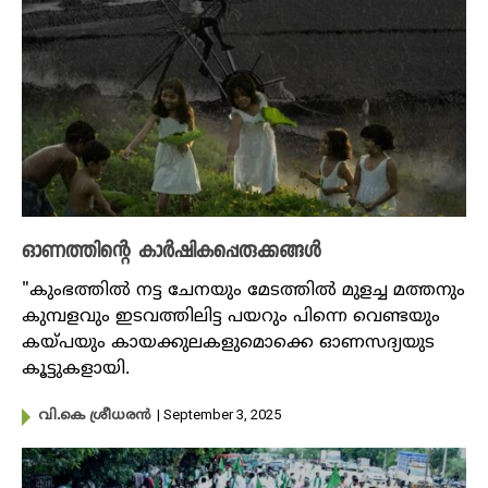
ഓണത്തിന്റെ കാർഷികപ്പെരുക്കങ്ങൾ
"കുംഭത്തിൽ നട്ട ചേനയും മേടത്തിൽ മുളച്ച മത്തനും
കുമ്പളവും ഇടവത്തിലിട്ട പയറും പിന്നെ വെണ്ടയും
കയ്പയും കായക്കുലകളുമൊക്കെ ഓണസദ്യയുട
കൂട്ടുകളായി.
| September 3, 2025
വി.കെ ശ്രീധരൻ