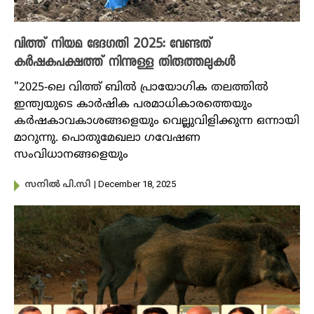
വിത്ത് നിയമ ഭേദഗതി 2025: വേണ്ടത്
കർഷകപക്ഷത്ത് നിന്നുള്ള തിരുത്തലുകൾ
"2025-ലെ വിത്ത് ബിൽ പ്രായോഗിക തലത്തിൽ
ഇന്ത്യയുടെ കാർഷിക പരമാധികാരത്തെയും
കർഷകാവകാശങ്ങളെയും വെല്ലുവിളിക്കുന്ന ഒന്നായി
മാറുന്നു. പൊതുമേഖലാ ഗവേഷണ
സംവിധാനങ്ങളെയും
| December 18, 2025
സനിൽ പി.സി