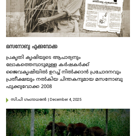
മസനോബു ഫുക്കുവോക്ക
പ്രകൃതി കൃഷിയുടെ ആചാര്യനും
ലോകത്തെമ്പാടുമുള്ള കർഷകർക്ക്
ജൈവകൃഷിയിൽ ഉറച്ച് നിൽക്കാൻ പ്രചോദനവും
പ്രതീക്ഷയും നൽകിയ ചിന്തകനുമായ മസനോബു
ഫുക്കുവോക്ക 2008
| December 4, 2025
സി.പി ഗംഗാധരൻ