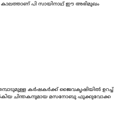
 കാലത്താണ് പി സായിനാഥ് ഈ അഭിമുഖം
മ്പാടുമുള്ള കർഷകർക്ക് ജൈവകൃഷിയിൽ ഉറച്ച്
നൽകിയ ചിന്തകനുമായ മസനോബു ഫുക്കുവോക്ക