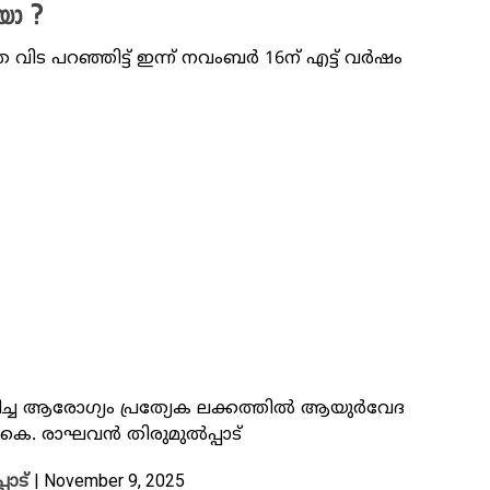
യോ ?
 വിട പറഞ്ഞിട്ട് ഇന്ന് നവംബർ 16ന് എട്ട് വർഷം
ിച്ച ആരോ​ഗ്യം പ്രത്യേക ലക്കത്തിൽ ആയുർവേദ
കെ. രാഘവൻ തിരുമുൽപ്പാട്
| November 9, 2025
ാട്