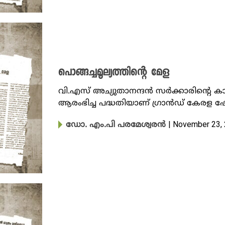
പൊങ്ങച്ചമൂല്യത്തിന്റെ മേള
വി.എസ് അച്യുതാനന്ദൻ സർക്കാരിന്റെ കാലത
ആരംഭിച്ച പദ്ധതിയാണ് ഗ്രാൻഡ് കേരള ഷോപ്
| November 23,
ഡോ. എം.പി പരമേശ്വരൻ