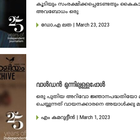
കൂടിയും സംരക്ഷിക്കപ്പെടേണ്ടതും കൈകാര
അവബോധം ഒരു
| March 23, 2023
ഡോ.എ ലത
വാൾഡൻ മുന്നിലുള്ളപ്പോൾ
ഒരു പുതിയ അറിവോ ‍ജ്ഞാനപ​ദ്ധതിയോ 
ചെയ്യുന്നത് വായനക്കാരനെ അയാൾക്കു മു
| March 1, 2023
എം കമറുദ്ദീൻ