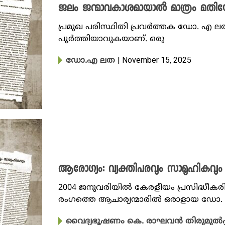
ജലം ജന്മാവകാശമായാൽ മാത്രം മതി
പ്രമുഖ പരിസ്ഥിതി പ്രവര്‍ത്തക ഡോ. എ ലത
പൂർത്തിയാവുകയാണ്. ഒരു
| November 15, 2025
ഡോ.എ ലത
ആരോഗ്യം: വ്യക്തിപരവും സാമൂഹികവും
2004 ജനുവരിയിൽ കേരളീയം പ്രസിദ്ധീകര
രംഗത്തെ ആചാര്യന്മാരിൽ ഒരാളായ ഡോ. 
വൈദ്യഭൂഷണം കെ. രാഘവൻ തിരുമുൽപ്പ