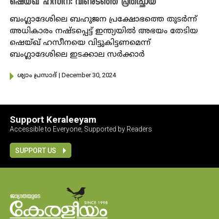
ഷെയ്ഖ് ഹസീന: വീണുടഞ്ഞ പ്രതിച്ഛായ
ബംഗ്ലാദേശിലെ ബഹുജന പ്രക്ഷോഭത്തെ തുടർന്ന്
അധികാരം നഷ്ടപ്പെട്ട് ഇന്ത്യയിൽ അഭയം തേടിയ
ഷെയ്ഖ് ഹസീനയെ വിട്ടുകിട്ടണമെന്ന്
ബംഗ്ലാദേശിലെ ഇടക്കാല സർക്കാർ
| December 30, 2024
ശ്യാം പ്രസാദ്
Support Keraleeyam
Accessible to Everyone, Supported by Readers
SUPPORT US