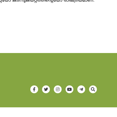
ന്റെയോ കടന്നുകയറ്റത്തിന്റെയോ രാഷ്ട്രീയമാണ്.