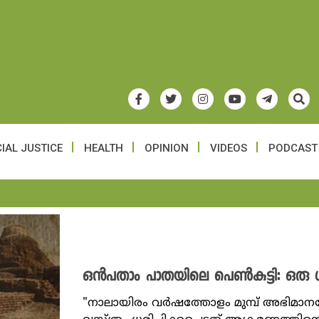
IAL JUSTICE
HEALTH
OPINION
VIDEOS
PODCAST
ഒൻപതാം പാതയിലെ പെൺകുട്ടി: ഒരു 
"നാലായിരം വർഷത്തോളം മുമ്പ് അഭിമാനത്