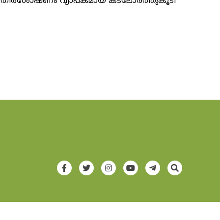
ർ. തീരശോഷണം വ്യാപകമായ കടലോരത്തുകൂടി