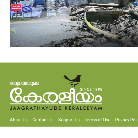
About Us
Contact Us
Support Us
Terms of Use
Privacy Poli