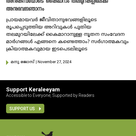
അനുകമ്പയോടെ കൈമാറാം തലമുറകളിലേക്ക്
അനുഭവജ്ഞാനം
പ്രായമായവർ ജീവിതാനുഭവങ്ങളിലൂടെ
രൂപപ്പെടുത്തിയ അറിവുകൾ പുതിയ
തലമുറയിലേക്ക് കൈമാറാനുള്ള നൂതന സംവേദന
മാർഗങ്ങൾ എങ്ങനെ കണ്ടെത്താം? സർഗാത്മകവും
ക്രിയാത്മകവുമായ ഇടപെടലിലൂടെ
| November 27, 2024
മനു ജോസ്
Support Keraleeyam
Accessible to Everyone, Supported by Readers
SUPPORT US