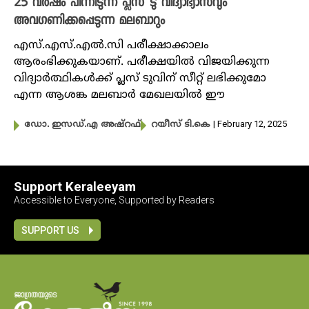
25 വർഷം പിന്നിടുന്ന പ്ലസ് ടു വിദ്യാഭ്യാസവും
അവഗണിക്കപ്പെടുന്ന മലബാറും
എസ്.എസ്.എൽ.സി പരീക്ഷാക്കാലം
ആരംഭിക്കുകയാണ്. പരീക്ഷയിൽ വിജയിക്കുന്ന
വിദ്യാർത്ഥികൾക്ക് പ്ലസ് ടുവിന് സീറ്റ് ലഭിക്കുമോ
എന്ന ആശങ്ക മലബാർ മേഖലയിൽ ഈ
| February 12, 2025
ഡോ. ഇസ‍‍ഡ്.എ അഷ്‌റഫ്
റയീസ് ടി.കെ
Support Keraleeyam
Accessible to Everyone, Supported by Readers
SUPPORT US