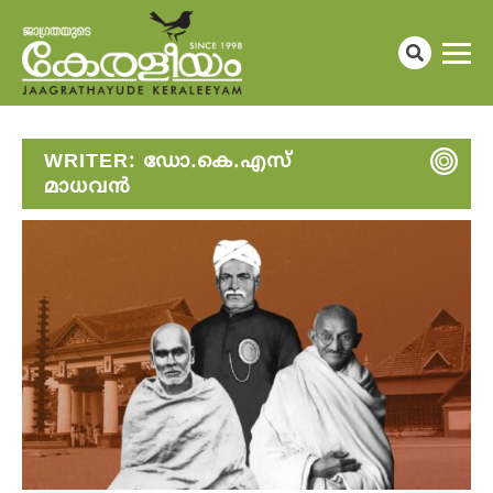
WRITER:
ഡോ.കെ.എസ്
മാധവൻ