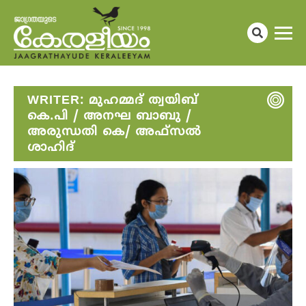
WRITER:
മുഹമ്മദ് ത്വയിബ്
കെ.പി / അനഘ ബാബു /
അരുന്ധതി കെ/ അഫ്സൽ
ശാഹിദ്