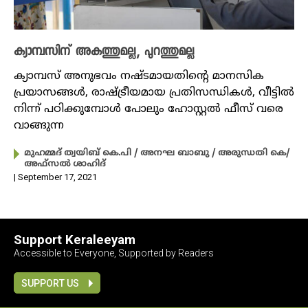
ക്യാമ്പസിന് അകത്തുമല്ല, പുറത്തുമല്ല
ക്യാമ്പസ് അനുഭവം നഷ്ടമായതിന്റെ മാനസിക
പ്രയാസങ്ങൾ, രാഷ്ട്രീയമായ പ്രതിസന്ധികൾ, വീട്ടിൽ
നിന്ന് പഠിക്കുമ്പോൾ പോലും ഹോസ്റ്റൽ ഫീസ് വരെ
വാങ്ങുന്ന
മുഹമ്മദ് ത്വയിബ് കെ.പി / അനഘ ബാബു / അരുന്ധതി കെ/
അഫ്സൽ ശാഹിദ്
| September 17, 2021
Support Keraleeyam
Accessible to Everyone, Supported by Readers
SUPPORT US