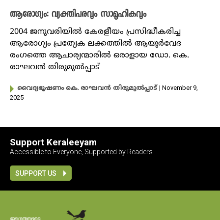
ആരോഗ്യം: വ്യക്തിപരവും സാമൂഹികവും
2004 ജനുവരിയിൽ കേരളീയം പ്രസിദ്ധീകരിച്ച
ആരോ​ഗ്യം പ്രത്യേക ലക്കത്തിൽ ആയുർവേദ
രംഗത്തെ ആചാര്യന്മാരിൽ ഒരാളായ ഡോ. കെ.
രാഘവൻ തിരുമുൽപ്പാട്
| November 9,
വൈദ്യഭൂഷണം കെ. രാഘവൻ തിരുമുൽപ്പാട്
2025
Support Keraleeyam
Accessible to Everyone, Supported by Readers
SUPPORT US