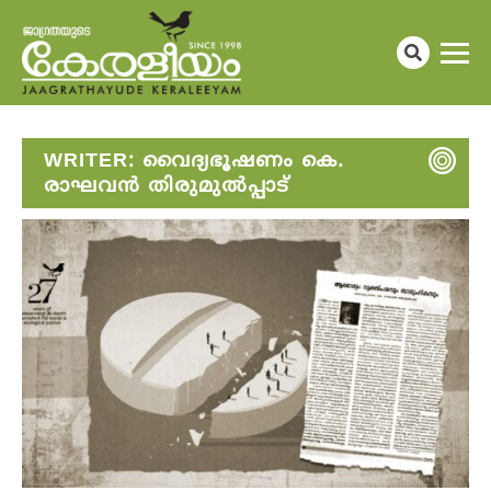
WRITER:
വൈദ്യഭൂഷണം കെ.
രാഘവൻ തിരുമുൽപ്പാട്