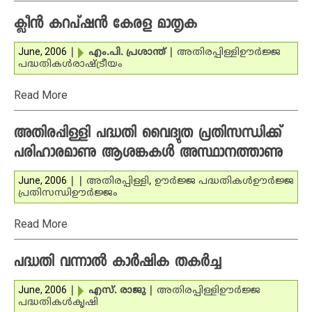
ക്ലീന്‍ കറപ്ഷന്‍ കേരള മാതൃക
June, 2006
|
എം.പി. പ്രശാന്ത്
|
അതിരപ്പിള്ളി
ഊര്‍ജ്ജ
പദ്ധതികള്‍
രാഷ്ട്രീയം
Read More
അതിരപ്പിള്ളി പദ്ധതി വൈദ്യുത പ്രതിസന്ധിക്ക്
പരിഹാരമാണു ആശങ്കകള്‍ അസ്ഥാനത്താണു
June, 2006
|
|
അതിരപ്പിള്ളി
,
ഊര്‍ജ്ജ പദ്ധതികള്‍
ഊര്‍ജ്ജ
പ്രതിസന്ധി
ഊര്‍ജ്ജം
Read More
പദ്ധതി വന്നാല്‍ കാര്‍ഷിക തകര്‍ച്ച
June, 2006
|
എസ്. രാജു
|
അതിരപ്പിള്ളി
ഊര്‍ജ്ജ
പദ്ധതികള്‍
കൃഷി