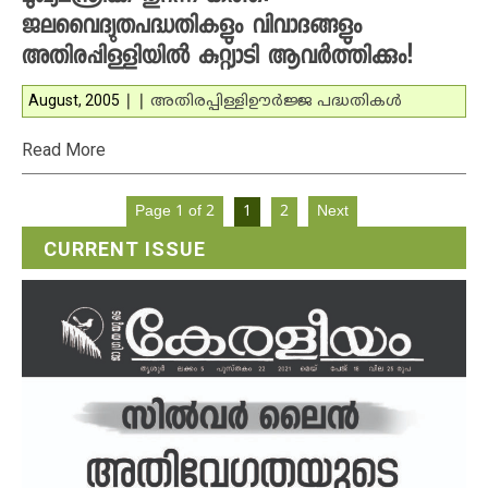
ജലവൈദ്യുതപദ്ധതികളും വിവാദങ്ങളും
അതിരപ്പിള്ളിയില്‍ കുറ്റ്യാടി ആവര്‍ത്തിക്കും!
August, 2005
|
|
അതിരപ്പിള്ളി
ഊര്‍ജ്ജ പദ്ധതികള്‍
Read More
Page 1 of 2
1
2
Next
CURRENT ISSUE