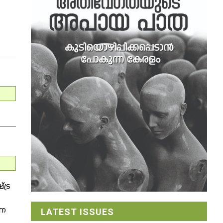
ട്ര
്ന
LATEST ISSUES