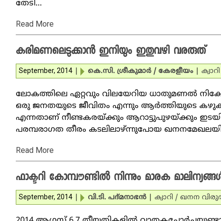
തേടി…
Read More
കരിമണലെടുക്കാന്‍ ഇനിയും ഇതുവഴി വരരുത്
September, 2014
|
കെ.സി. ശ്രീകുമാര്‍ / കേരളീയം
|
ക്വാറ
ലോകത്തിലെ ഏറ്റവും വിലയേറിയ ധാതുമണല്‍ നിക്ഷേപങ
ഒരു ജനതയുടെ ജീവിതം എന്നും ആര്‍ത്തിയുടെ കഴുകന്‍
എന്നതാണ് നീണ്ടകരയ്ക്കും ആറാട്ടുപുഴയ്ക്കും ഇടയ
പരമ്പരാഗത തീരം കടലിലാഴ്ന്നുപോയ ഖനനമേഖലയിലെ
Read More
ഫാക്ടറി കോമ്പൗണ്ടില്‍ നിന്നും മാരക മാലിന്യങ്ങള
September, 2014
|
വി.ടി. പദ്മനാഭന്‍
|
ക്വാറി / ഖനന വിരു
2014 ആഗസ്റ്റ് 6,7 തീയതികളില്‍ വാതകച്ചോര്‍ച