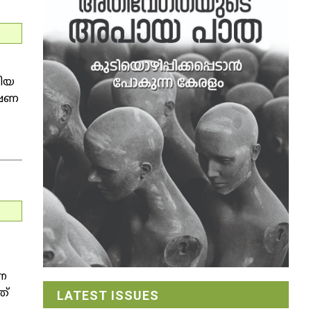
ടിയ
്ഷണ
ന
ത്
LATEST ISSUES