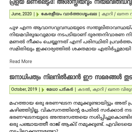
പ്രളയ മണലെടുപ്പ്: അശാസ്ത്രീയവും നിയമവിരുദ്ധവ
June, 2020
|
കേരളീയം വാര്‍ത്താശൃംഖല
|
ക്വാറി / ഖനന 
പുഴ എന്ന ആവാസവ്യവസ്ഥയുടെ സന്തുലിതാവസ്ഥയ്ക്ക
നിയമവിരുദ്ധവുമായ നടപടിയാണ് ദുരന്തനിവാരണ നിയമ
മണല്‍ നീക്കം ചെയ്യുന്നത് എന്ന് പരിസ്ഥിതി പ്രവര
സമിതിയും ഇക്കാര്യത്തില്‍ ശക്തമായ എതിര്‍പ്പുമായ
Read More
ജനാധിപത്യം നിലനില്‍ക്കാന്‍ ഈ സമരങ്ങള്‍ തുടരേ
October, 2019
|
മേധാ പട്കര്‍
|
കടല്‍
,
ക്വാറി / ഖനന വിരു
മഹത്തായ ഒരു ഭരണഘടന നമുക്കുണ്ടായിട്ടും അത് പ
കഴിഞ്ഞിട്ടില്ല. വികസനത്തിന്റെ പേരില്‍ സര്‍ക്കാര്‍ നട
ഭരണഘടനയുടെ അന്തഃസത്തയെ നശിപ്പിച്ചുകൊണ്ടിര
ഒരു പഞ്ചായത്തീ രാജ് ആക്ട് നമുക്കുണ്ട്. എവിടെയെ
നടപ്പിലാക്കുന്നുണ്ടോ?