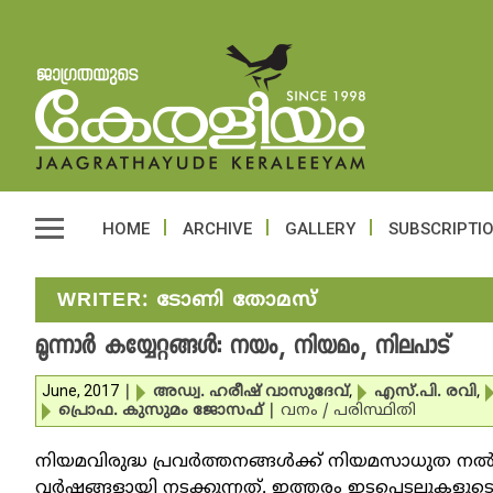
HOME
ARCHIVE
GALLERY
SUBSCRIPTI
WRITER:
ടോണി തോമസ്
മൂന്നാര്‍ കയ്യേറ്റങ്ങള്‍: നയം, നിയമം, നിലപാട്
June, 2017
|
അഡ്വ. ഹരീഷ് വാസുദേവ്
,
എസ്.പി. രവി
,
പ്രൊഫ. കുസുമം ജോസഫ്
|
വനം / പരിസ്ഥിതി
നിയമവിരുദ്ധ പ്രവര്‍ത്തനങ്ങള്‍ക്ക് നിയമസാധുത നല
വര്‍ഷങ്ങളായി നടക്കുന്നത്. ഇത്തരം ഇടപെടലുകളു