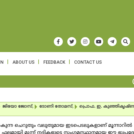
ON
ABOUT US
FEEDBACK
CONTACT US
ജിയോ ജോസ്
,
ടോണി തോമസ്
,
പ്രൊഫ. ഇ. കുഞ്ഞികൃഷ്ണ
്‍കുന്ന ചെറുതും വലുതുമായ ഇടപെടലുകളാണ് മൂന്നാറില്‍
ടെ ഫലമായി മൂന്ന് നദികളുടെ സംഗമസ്ഥാനമായ ഈ ഭൂപ്രദ