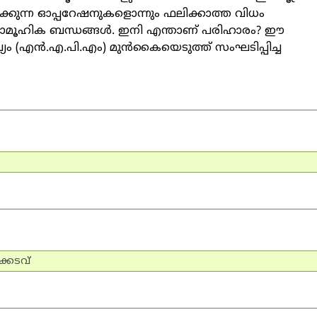
നടക്കുന്ന ഓപ്പറേഷനുകളൊന്നും ഫലിക്കാത്ത വിധം
ീയ-സാമൂഹിക ബന്ധങ്ങള്‍. ഇനി എന്താണ് പരിഹാരം? ഈ
 (എന്‍.എ.പി.എം) മുന്‍കൈയെടുത്ത് സംഘടിപ്പിച്ച
ക്കടവ്