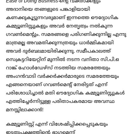
Ease of Doing Business-
ൻ്റെ വക്താക്കളും
അദാനിയെ തങ്ങളുടെ പങ്കാളിയായി
കണക്കുകൂട്ടുന്നവരുമാണ് ഇന്നത്തെ ഔദ്യോഗിക
കമ്മ്യൂണിസ്റ്റുകളും അവർ നേതൃത്വം നൽകുന്ന
ഗവൺമെൻ്റും. സമരങ്ങളെ പരിഗണിക്കുന്നില്ല എന്നു
മാത്രമല്ല അവമതിക്കുന്നത്രയും ധാർമ്മികമായി
അവർ ദുർബലമായിരിക്കുന്നു. സമീപകാലത്ത്
സെക്രട്ടറിയേറ്റിന് മുന്നിൽ നടന്ന വനിതാ സി.പി.ഒ
റാങ്ക് ഹോൾഡേഴ്സ് നടത്തിയ സമരത്തേയും
അംഗൻവാടി വർക്കർക്കർമാരുടെ സമരത്തേയും
എങ്ങനെയാണ് ഗവൺമെന്റ് നേരിട്ടത് എന്ന്
പരിശോധിച്ചാൽ മതി ഔദ്യോഗിക കമ്മ്യൂണിസ്റ്റുകൾ
എത്തിച്ചേർന്നിട്ടുള്ള പരിതാപകരമായ അവസ്ഥ
മനസ്സിലാക്കാൻ!
കമ്മ്യൂണിസ്റ്റ് എന്ന് വിശേഷിപ്പിക്കപ്പെടുകയും
ഇടതുപക്ഷത്തിൻ്റെ ഭാഗമെന്ന്