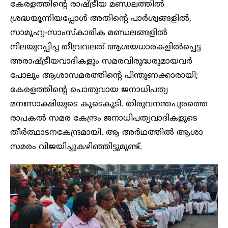
കേരളത്തിൻ്റെ രാഷ്ട്രീയ മണ്ഡലത്തിൽ
ശ്രദ്ധയൂന്നിയപ്പോൾ അതിൻ്റെ പാർശ്വങ്ങളിൽ,
സാമൂഹ്യ-സാംസ്കാരിക മണ്ഡലങ്ങളിൽ
നിലയുറപ്പിച്ച തീവ്രവലത് ആശയധാരകളിൽപ്പെട്ട
അരാഷ്ട്രീയവാദികളും സമരവിരുദ്ധരുമായവർ
പോലും ആശാസമരത്തിൻ്റെ പിന്തുണക്കാരായി;
കേരളത്തിൻ്റെ പൊതുവായ ജനാധിപത്യ
മനഃസാക്ഷിയുടെ കൂടെകൂടി. തിരുവനന്തപുരത്തെ
രാപകൽ സമര കേന്ദ്രം ജനാധിപത്യവാദികളുടെ
തീർത്ഥാടനകേന്ദ്രമായി. ആ അർഥത്തിൽ ആശാ
സമരം വിജയിച്ചുകഴിഞ്ഞിട്ടുമുണ്ട്.