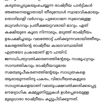
കരുതപ്പെടുകയുംചെയ്യുന്ന രാഷ്ട്രീയ പാർട്ടികൾ
അങ്ങനെയല്ലാതായി തീരുമ്പോൾ സ്വാഭാവികമായും
തൊഴിലാളി വർഗവും പുരോഗമന സ്വഭാവമുള്ള
മധ്യവർഗവും പ്രതീക്ഷയറ്റവരായി മാറും. ഏത്
കക്ഷിയുടെ കൂടെ നിന്നാലും, മടുത്ത് രാഷ്ട്രീയം
ഉപേക്ഷിച്ചാലും വലത്തോട്ട് ചരിക്കുന്നവരായിത്തീരും.
കേരളത്തിൻ്റെ രാഷ്ട്രീയ കാലാവസ്ഥയിൽ
എത്രയോ പ്രകടമാണ് ഈ ചായ്‌വ്.
ജനാധിപത്യവൽക്കരണത്തിൻ്റേയും സാമൂഹ്യവും
സാമ്പത്തികവും രാഷ്ട്രീയവുമായ
സമത്വരൂപീകരണത്തിൻ്റേയും സാധ്യതകളെ
ആരായുന്നതിനു പകരം, വിഭാഗീയതകളുടെ
സാധ്യതകളെയാണ് വലതുപക്ഷവൽക്കരിക്കപ്പെട്ട
ഔദ്യോഗിക കമ്മ്യൂണിസ്റ്റുകൾ ഉൾപ്പെടെയുള്ള
മുഖ്യധാരാ രാഷ്ട്രീയം കൂട്ടുപിടിക്കുന്നത്.