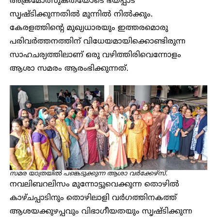
അക്രമോത്സുകതയോടെ ഭയപ്പാട്
സൃഷ്ടിക്കുന്നതിൽ മുന്നിൽ നിൽക്കും.
കേരളത്തിൻ്റെ മുഖ്യധാരയും ഇത്തരമൊരു
പരിവർത്തനത്തിന് വിധേയമായിക്കൊണ്ടിരുന്ന
സാഹചര്യത്തിലാണ് ഒരു വഴിത്തിരിവെന്നോളം
ആശാ സമരം ആരംഭിക്കുന്നത്.
സമര യാത്രയിൽ പങ്കെടുക്കുന്ന ആശാ വർക്കേഴ്സ്.
നവലിബറലിസം മുന്നോട്ടുവെക്കുന്ന തൊഴിൽ
കാഴ്ചപ്പാടിനും തൊഴിലാളി വർഗത്തിനകത്ത്
ആശയക്കുഴപ്പവും വിഭാഗീയതയും സൃഷ്ടിക്കുന്ന