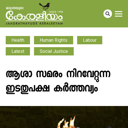
Health
Human Rights
Labour
Latest
Social Justice
ആശാ സമരം നിറവേറ്റുന്ന
ഇടതുപക്ഷ ക‍ർത്തവ്യം