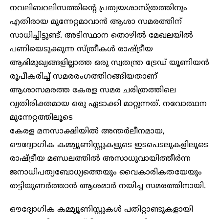
നവലിബറലിസത്തിൻ്റെ പ്രത്യയശാസ്ത്രത്തിനും
എതിരായ മുന്നേറ്റമാവാൻ ആശാ സമരത്തിന്
സാധിച്ചിട്ടുണ്ട്. അടിസ്ഥാന തൊഴിൽ മേഖലയിൽ
പണിയെടുക്കുന്ന സ്ത്രീകൾ രാഷ്ട്രീയ
ആഭിമുഖ്യങ്ങളില്ലാത്ത ഒരു സ്വതന്ത്ര ട്രേഡ് യൂണിയൻ
രൂപീകരിച്ച് സമരരംഗത്തിറങ്ങിയതാണ്
ആശാസമരത്ത കേരള സമര ചരിത്രത്തിലെ
വ്യതിരിക്തമായ ഒരു ഏടാക്കി മാറ്റുന്നത്. നവോത്ഥന
മുന്നേറ്റത്തിലൂടെ
കേരള മനസാക്ഷിയിൽ അന്തർലീനമായ,
ഔദ്യോഗിക കമ്മ്യൂണിസ്റ്റുകളുടെ ഇടപെടലുകളിലൂടെ
രാഷ്ട്രീയ മണ്ഡലത്തിൽ അസാധുവായിത്തീർന്ന
ജനാധിപത്യബോധ്യത്തെയും വൈകാരികതയേയും
തട്ടിയുണർത്താൻ ആശമാർ നയിച്ച സമരത്തിനായി.
ഔദ്യോഗിക കമ്മ്യൂണിസ്റ്റുകൾ പതിറ്റാണ്ടുകളായി