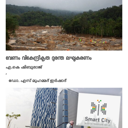
വേണം വികേന്ദ്രീകൃത ദുരന്ത ലഘൂകരണം
എ.കെ ഷിബുരാജ്
,
ഡോ. എസ് മുഹമ്മദ് ഇർഷാദ്