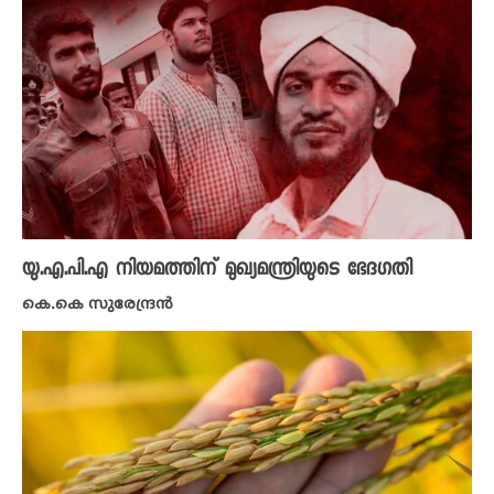
യു.എ.പി.എ നിയമത്തിന് മുഖ്യമന്ത്രിയുടെ ഭേ​ദ​ഗതി
കെ.കെ സുരേന്ദ്രൻ