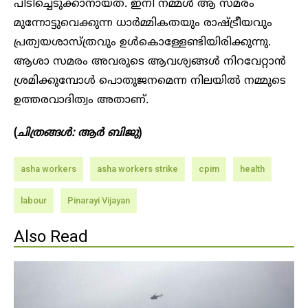
പിടിച്ചെടുക്കാനായത്. ഇനി നമ്മൾ ആ സമരം
മുന്നോട്ടുവെക്കുന്ന ധാർമ്മികതയും രാഷ്ട്രീയവും
പ്രത്യയശാസ്ത്രവും ഉൾകൊള്ളേണ്ടിയിരിക്കുന്നു.
ആശാ സമരം അവരുടെ ആവശ്യങ്ങൾ നിറവേറ്റാൻ
ശ്രമിക്കുമ്പോൾ പൊതുജനമെന്ന നിലയിൽ നമ്മുടെ
ഉത്തരവാദിത്വം അതാണ്.
(
ചിത്രങ്ങൾ: ആർ ബിജു
)
asha workers
asha workers strike
cpim
health
labour
Pinarayi Vijayan
Also Read