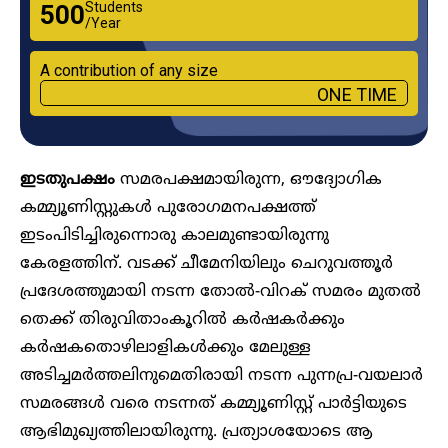
Students
₹500
/Year
A contribution of any size
ONE TIME
ഇടതുപക്ഷം
സമരപക്ഷമായിരുന്ന, ഔദ്യോഗിക
കമ്മ്യൂണിസ്റ്റുകൾ പുരോഗമനപക്ഷത്ത്
ഇടംപിടിച്ചിരുന്നൊരു കാലമുണ്ടായിരുന്നു
കേരളത്തിന്. വടക്ക് ചീമേനിയിലും ചെറുവത്തൂർ
പ്രദേശത്തുമായി നടന്ന തോൽ-വിറക് സമരം മുതൽ
തെക്ക് തിരുവിതാംകൂറിൽ കർഷകർക്കും
കർഷകതൊഴിലാളികൾക്കും മേലുള്ള
അടിച്ചമർത്തലിനുമെതിരായി നടന്ന പുന്നപ്ര-വയലാർ
സമരങ്ങൾ വരെ നടന്നത് കമ്മ്യൂണിസ്റ്റ് പാർട്ടിയുടെ
ആഭിമുഖ്യത്തിലായിരുന്നു. പ്രത്യാശയോടെ ആ