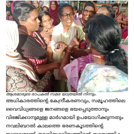
ആശമാരുടെ രാപകൽ സമര യാത്രയിൽ നിന്നും.
അധികാരത്തിൻ്റെ കേന്ദ്രീകരണവും, സമൂഹത്തിലെ
വൈവിധ്യങ്ങളെ ജനങ്ങളെ ഭയപ്പെടുത്താനും
വിഭജിക്കാനുമുള്ള മാർഗമായി ഉപയോഗിക്കുന്നതും
നവലിബറൽ കാലത്തെ ഭരണകൂടത്തിൻ്റെ