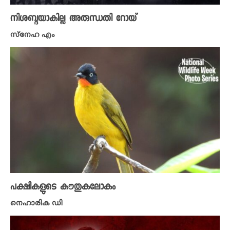
നിശബ്ദയാകില്ല അരുന്ധതി റോയ്
സ്നേഹ എം
പക്ഷികളുടെ കൗതുകലോകം
നെഹാരിക ഡി