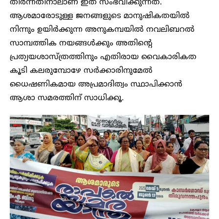
തീർന്നതിനാലാണ് ഇത് സംഭവിക്കുന്നത്.
ആശമാരോടുള്ള ജനങ്ങളുടെ മാനുഷികതയിൽ
നിന്നും ഉയിർക്കുന്ന അനുകമ്പയിൽ നവലിബറൽ
സാമ്പത്തിക നയങ്ങൾക്കും അതിൻ്റെ
പ്രത്യയശാസ്ത്രത്തിനും എതിരായ വൈകാരികത
കൂടി കലരുമ്പോഴേ സർക്കാരിനുമേൽ
ധൈഷണികമായ അപ്രമാദിത്വം സ്ഥാപിക്കാൻ
ആശാ സമരത്തിന് സാധിക്കൂ.