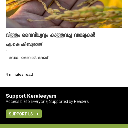
വിത്തും വൈവിധ്യവും കാത്തുവച്ച വയലുകൾ
എ.കെ ഷിബുരാജ്
,
ഡോ. ദെബൽ ദേബ്
4 minutes read
Support Keraleeyam
Accessible to Everyone, Supported by Readers
SUPPORT US