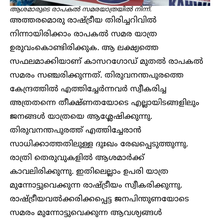
ആശമാരുടെ രാപകൽ സമരയാത്രയിൽ നിന്ന്.
അത്തരമൊരു രാഷ്ട്രീയ തിരിച്ചറിവിൽ
നിന്നായിരിക്കാം രാപകൽ സമര യാത്ര
ഉരുവംകൊണ്ടിരിക്കുക. ആ ലക്ഷ്യത്തെ
സഫലമാക്കിയാണ് കാസറഗോഡ് മുതൽ രാപകൽ
സമരം സഞ്ചരിക്കുന്നത്. തിരുവനന്തപുരത്തെ
കേന്ദ്രത്തിൽ എത്തിച്ചേർന്നവർ സ്വീകരിച്ച
അത്രതന്നെ തീക്ഷ്ണതയോടെ എല്ലായിടങ്ങളിലും
ജനങ്ങൾ യാത്രയെ ആശ്ലേഷിക്കുന്നു.
തിരുവനന്തപുരത്ത് എത്തിച്ചേരാൻ
സാധിക്കാത്തതിലുള്ള ദുഃഖം രേഖപ്പെടുത്തുന്നു.
രാത്രി തെരുവുകളിൽ ആശമാർക്ക്
കാവലിരിക്കുന്നു. ഇതിലെല്ലാം ഉപരി യാത്ര
മുന്നോട്ടുവെക്കുന്ന രാഷ്ട്രീയം സ്വീകരിക്കുന്നു.
രാഷ്ട്രീയവൽക്കരിക്കപ്പെട്ട ജനപിന്തുണയോടെ
സമരം മുന്നോട്ടുവെക്കുന്ന ആവശ്യങ്ങൾ