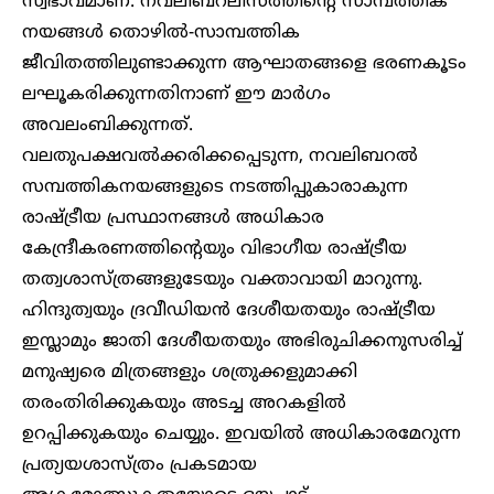
സ്വഭാവമാണ്. നവലിബറലിസത്തിൻ്റെ സാമ്പത്തിക
നയങ്ങൾ തൊഴിൽ-സാമ്പത്തിക
ജീവിതത്തിലുണ്ടാക്കുന്ന ആഘാതങ്ങളെ ഭരണകൂടം
ലഘൂകരിക്കുന്നതിനാണ് ഈ മാർഗം
അവലംബിക്കുന്നത്.
വലതുപക്ഷവൽക്കരിക്കപ്പെടുന്ന, നവലിബറൽ
സമ്പത്തികനയങ്ങളുടെ നടത്തിപ്പുകാരാകുന്ന
രാഷ്ട്രീയ പ്രസ്ഥാനങ്ങൾ അധികാര
കേന്ദ്രീകരണത്തിൻ്റെയും വിഭാഗീയ രാഷ്ട്രീയ
തത്വശാസ്ത്രങ്ങളുടേയും വക്താവായി മാറുന്നു.
ഹിന്ദുത്വയും ദ്രവീഡിയൻ ദേശീയതയും രാഷ്ട്രീയ
ഇസ്ലാമും ജാതി ദേശീയതയും അഭിരുചിക്കനുസരിച്ച്
മനുഷ്യരെ മിത്രങ്ങളും ശത്രുക്കളുമാക്കി
തരംതിരിക്കുകയും അടച്ച അറകളിൽ
ഉറപ്പിക്കുകയും ചെയ്യും. ഇവയിൽ അധികാരമേറുന്ന
പ്രത്യയശാസ്ത്രം പ്രകടമായ