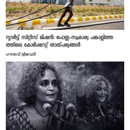
സ്മാർട്ട് സിറ്റീസ് മിഷൻ: പൊതു-സ്വകാര്യ പങ്കാളിത്ത
ത്തിലെ കോർപ്പറേറ്റ് താത്പര്യങ്ങൾ
ഗൗരവ് ദ്വിവേദി