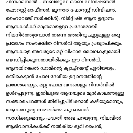
ചിന്നക്കനാൽ – സബ്മിറ്റഡ് ബൈ ഡിവിഷണൽ
ഫോറസ്റ്റ് ഓഫീസർ, മൂന്നാർ ഫോറസ്റ്റ് ഡിവിഷൻ,
ഹൈറേഞ്ച് സർക്കിൾ). നിർദ്ദിഷ്ട ആന ഉദ്യാനം
ആനകൾക്ക് മാത്രമായുള്ള പ്രദേശമായി
നിലനിർത്തുമ്പോൾ തന്നെ അതിനു ചുറ്റുമുള്ള ഒരു
പ്രദേശം സംരക്ഷിത റിസർവ് ആയും പ്രഖ്യാപിക്കും.
ആനകളെ അവരുടെ മറ്റ് വിഹാര മേഖലകളുമായി
ബന്ധിപ്പിക്കുന്നതായിരിക്കും ഈ റിസർവ്.
ആനയിറങ്കൽ ഡാമിന്റെ ക്യാച്ച്മെന്റ് ഏരിയയും,
മതികെട്ടാൻ ചോല ദേശീയ ഉദ്യാനത്തിന്റെ
പ്രദേശങ്ങളും, മറ്റു ചോല വനങ്ങളും റിസർവിൽ
ഉൾപ്പെടുന്നു. ഇതിലൂടെ ആനയുടെ മുൻകാലത്തുള്ള
സഞ്ചാരപഥങ്ങൾ തിരിച്ചുപിടിക്കാൻ കഴിയുമെന്നും,
ആന-മനുഷ്യ സംഘർഷം കുറക്കാൻ
സാധിക്കുമെന്നും പദ്ധതി രേഖ പറയുന്നു. നിലവിൽ
ആദിവാസികൾക്ക് നൽകിയ ഭൂമി പൈൻ,