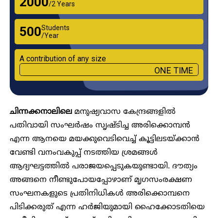
₹2000
/2 Years
Students
₹500
/Year
A contribution of any size
ONE TIME
ചിന്നക്കനാലിലെ
മനുഷ്യവാസ കേന്ദ്രങ്ങളിൽ
പതിവായി സംഘർഷം സൃഷ്ടിച്ച അരിക്കൊമ്പൻ
എന്ന ആനയെ മയക്കുവെടിവെച്ച് കൂട്ടിലടയ്ക്കാൻ
വേണ്ടി വനംവകുപ്പ് നടത്തിയ ശ്രമങ്ങൾ
ആദ്യഘട്ടത്തിൽ പരാജയപ്പെടുകയുണ്ടായി. ദൗത്യം
അങ്ങനെ നീണ്ടുപോയപ്പോഴാണ് മൃഗസംരക്ഷണ
സംഘനകളുടെ പ്രതിനിധികൾ അരിക്കൊമ്പനെ
പിടിക്കരുത് എന്ന ഹർജിയുമായി ഹൈക്കോടതിയെ