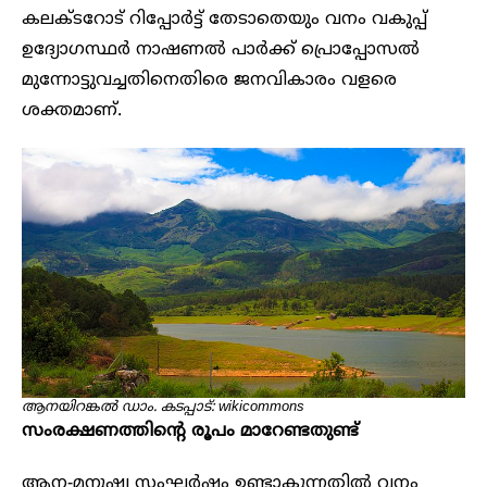
കലക്ടറോട് റിപ്പോർട്ട് തേടാതെയും വനം വകുപ്പ്
ഉദ്യോ​ഗസ്ഥർ നാഷണൽ പാർക്ക് പ്രൊപ്പോസൽ
മുന്നോട്ടുവച്ചതിനെതിരെ ജനവികാരം വളരെ
ശക്തമാണ്.
ആനയിറങ്കൽ ഡാം. കടപ്പാട്: wikicommons
സംരക്ഷണത്തിന്റെ രൂപം മാറേണ്ടതുണ്ട്
ആന-മനുഷ്യ സംഘർഷം ഉണ്ടാകുന്നതിൽ വനം