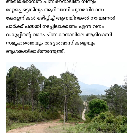
അരിക്കൊമ്പൻ ചിന്നക്കനാലിൽ നിന്നും
മാറ്റപ്പെട്ടെങ്കിലും ആദിവാസി പുനരധിവാസ
കോളനികൾ ഒഴിപ്പിച്ച് ആനയിറങ്കൽ നാഷണൽ
പാർക്ക് പദ്ധതി നടപ്പിലാക്കണം എന്ന വനം
വകുപ്പിന്റെ വാദം ചിന്നക്കനാലിലെ ആദിവാസി
സമൂഹത്തെയും തദ്ദേശവാസികളെയും
ആശങ്കയിലാഴ്ത്തുന്നുണ്ട്.