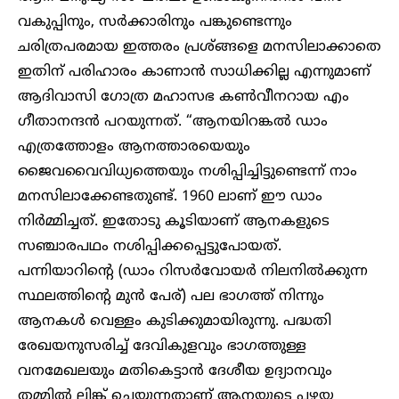
വകുപ്പിനും, സർക്കാരിനും പങ്കുണ്ടെന്നും
ചരിത്രപരമായ ഇത്തരം പ്രശ്ങ്ങളെ മനസിലാക്കാതെ
ഇതിന് പരിഹാരം കാണാൻ സാധിക്കില്ല എന്നുമാണ്
ആദിവാസി ഗോത്ര മഹാസഭ കൺവീനറായ എം
ഗീതാനന്ദൻ പറയുന്നത്. “ആനയിറങ്കൽ ഡാം
എത്രത്തോളം ആനത്താരയെയും
ജൈവവൈവിധ്യത്തെയും നശിപ്പിച്ചിട്ടുണ്ടെന്ന് നാം
മനസിലാക്കേണ്ടതുണ്ട്. 1960 ലാണ് ഈ ഡാം
നിർമ്മിച്ചത്. ഇതോടു കൂടിയാണ് ആനകളുടെ
സഞ്ചാരപഥം നശിപ്പിക്കപ്പെട്ടുപോയത്.
പന്നിയാറിന്റെ (ഡാം റിസർവോയർ നിലനിൽക്കുന്ന
സ്ഥലത്തിന്റെ മുൻ പേര്) പല ഭാഗത്ത് നിന്നും
ആനകൾ വെള്ളം കുടിക്കുമായിരുന്നു. പദ്ധതി
രേഖയനുസരിച്ച് ദേവികുളവും ഭാഗത്തുള്ള
വനമേഖലയും മതികെട്ടാൻ ദേശീയ ഉദ്യാനവും
തമ്മിൽ ലിങ്ക് ചെയ്യുന്നതാണ് ആനയുടെ പഴയ