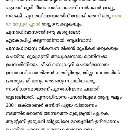
ആദിവാസികൾക്ക് കൃഷി ചെയ്യാനായി അഞ്ച്
ഏക്കർ ഭൂമിവീതം നൽകാമെന്ന് സർക്കാർ ഉറപ്പു
നൽകി. പുനരധിവാസത്തിന് വേണ്ടി അന്ന് ഒരു
സമ
ഗ്ര മാസ്റ്റർ പ്ലാൻ
തയ്യാറാക്കുകയും,
പുനരധിവാസത്തിന്റെ കാര്യങ്ങൾ
ഏകോപിപ്പിക്കുന്നതിനായി ആദിവാസി
പുനരധിവാസ വികസന മിഷൻ രൂപീകരിക്കുകയും
ചെയ്തു. മുഖ്യമന്ത്രി അധ്യക്ഷനായ മന്ത്രിസഭാ
ഉപസമിതിയും, ചീഫ് സെക്രട്ടറി ചെയർമാനായ
ഉന്നതാധികാര മിഷൻ കമ്മിറ്റിയും, ജില്ലാ തലത്തിൽ
പ്രത്യേക മിഷനും അടങ്ങുന്ന വലിയ ഒരു
സംവിധാനമായാണ് പുനരധിവാസ പദ്ധതി
തുടങ്ങിയത്. പുനരധിവാസ പദ്ധതിയുടെ ആദ്യ ഘട്ടം
2001 ഒക്ടോബർ ഒന്നിന് പട്ടയ വിതരണം
നടത്തിക്കൊണ്ട് അന്നത്തെ മുഖ്യമന്ത്രി എ.കെ
ആന്റണി ഇടുക്കി ജില്ലയിലെ മറയൂരിൽ ഉദ്‌ഘാടനം