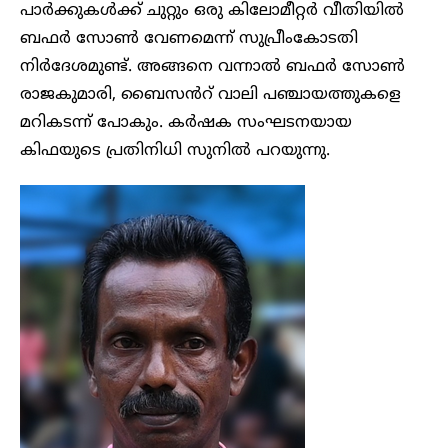
പാർക്കുകൾക്ക് ചുറ്റും ഒരു കിലോമീറ്റർ വീതിയിൽ
ബഫർ സോൺ വേണമെന്ന് സുപ്രീംകോടതി
നിർദേശമുണ്ട്. അങ്ങനെ വന്നാൽ ബഫർ സോൺ
രാജകുമാരി, ബൈസൻറ് വാലി പഞ്ചായത്തുകളെ
മറികടന്ന് പോകും. കർഷക സംഘടനയായ
കിഫയുടെ പ്രതിനിധി സുനിൽ പറയുന്നു.