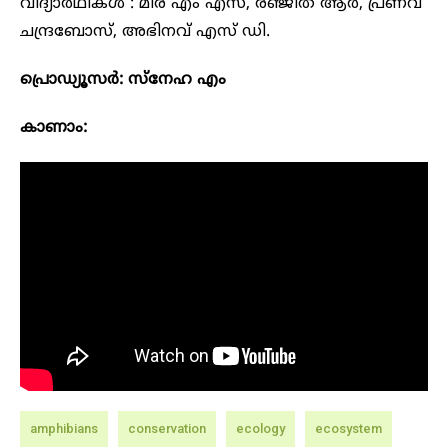
വിദ്യാർഥികൾ : മീര എം എസ്, രഞ്ജിത ആർ, പ്രണവ്
ചന്ദ്രബോസ്, അഭിനവ് എസ് ഡി.
പ്രൊഡ്യൂസർ: സ്നേഹ എം
കാണാം:
amphibians
conservation
ecology
ecosystem