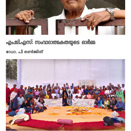
എം.ജി.എസ്: സംവാദാത്മകതയുടെ ഓർമ്മ
ഡോ. പി രൺജിത്