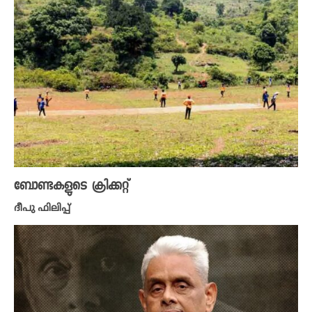
ബോണ്ടകളുടെ ക്രിക്കറ്റ്
ദീപു ഫിലിപ്പ്