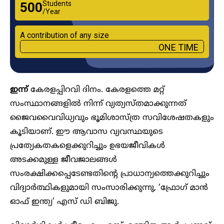
Students
₹500
/Year
A contribution of any size
ONE TIME
ഇന്ന്
കേരളപ്പിറവി ദിനം. കേരളത്തെ മറ്റ്
സംസ്ഥാനങ്ങളിൽ നിന്ന് വ്യത്യസ്തമാക്കുന്നത്
ജൈവവൈവിധ്യവും ഭൂമിശാസ്ത്ര സവിശേഷതകളും
കൂടിയാണ്. ഈ ആവാസ വ്യവസ്ഥയുടെ
പ്രത്യേകതകളെക്കുറിച്ചും ഉഭയജീവികൾ
അടക്കമുള്ള ജീവജാലങ്ങൾ
സംരക്ഷിക്കപ്പെടേണ്ടതിന്റെ പ്രാധാന്യത്തെക്കുറിച്ചും
വിദ്യാർത്ഥികളുമായി സംസാരിക്കുന്നു, ‘ഫ്രോഗ് മാൻ
ഓഫ് ഇന്ത്യ’ എസ് ഡി ബിജു.