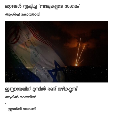
മാറ്റങ്ങൾ സൃഷ്ടിച്ച ‘ബദലുകളുടെ സംഗമം’
ആശിഷ് കോത്താരി
ഇസ്രായേലിന് മുന്നിൽ രണ്ട് വഴികളുണ്ട്
ആദിൽ മഠത്തിൽ
,
സ്റ്റാൻലി ജോണി