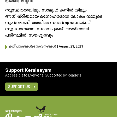
ഓപ്പൺ സ്പേസ്
സുസ്ഥിരതയിലും സാമൂഹികനീതിയിലും
അധിഷ്ഠിതമായ മനോഹരമായ ലോകം നമ്മുടെ
സ്വപ്നമാണ്. അതിൽ സമ്പദ്‌വ്യവസ്ഥയ്ക്ക്
സുപ്രധാനമായ സ്ഥാനം ഉണ്ട്. അതിനായി
പരിസ്ഥിതി സൗഹൃദവും
| August 23, 2021
ഉത്പന്നങ്ങൾ/സേവനങ്ങൾ
Support Keraleeyam
Accessible to Everyone, Supported by Readers
SUPPORT US