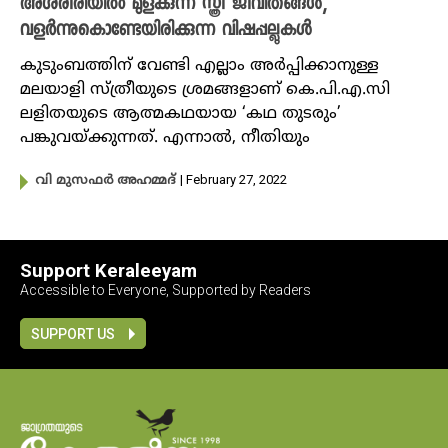
അശരീരിയിൽ മുളക്കുന്ന സ്ത്രീ ജീവിതങ്ങൾ,
വളർന്നുകൊണ്ടേയിരിക്കുന്ന വിഷപ്പല്ലുകൾ
കുടുംബത്തിന് വേണ്ടി എല്ലാം അർപ്പിക്കാനുള്ള
മലയാളി സ്ത്രീയുടെ ശ്രമങ്ങളാണ് കെ.പി.എ.സി
ലളിതയുടെ ആത്മകഥയായ ‘കഥ തുടരും’
പങ്കുവയ്ക്കുന്നത്. എന്നാൽ, നീതിയും
| February 27, 2022
വി മുസഫർ അഹമ്മദ്
Support Keraleeyam
Accessible to Everyone, Supported by Readers
SUPPORT US