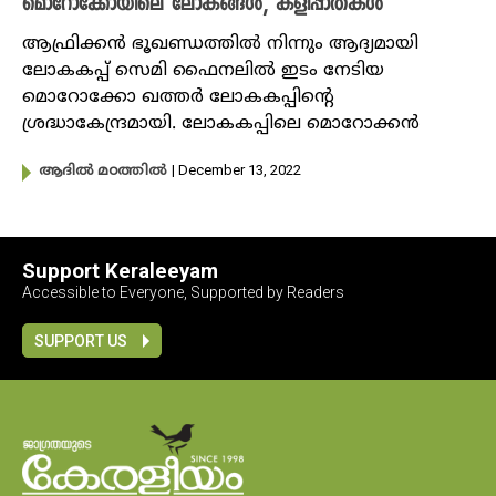
മൊറോക്കോയിലെ ലോകങ്ങൾ, കളിപ്പാതകൾ
ആഫ്രിക്കൻ ഭൂഖണ്ഡത്തിൽ നിന്നും ആദ്യമായി
ലോകകപ്പ് സെമി ഫൈനലിൽ ഇടം നേടിയ
മൊറോക്കോ ഖത്തർ ലോകകപ്പിന്റെ
ശ്രദ്ധാകേന്ദ്രമായി. ലോകകപ്പിലെ മൊറോക്കൻ
| December 13, 2022
ആദിൽ മഠത്തിൽ
Support Keraleeyam
Accessible to Everyone, Supported by Readers
SUPPORT US