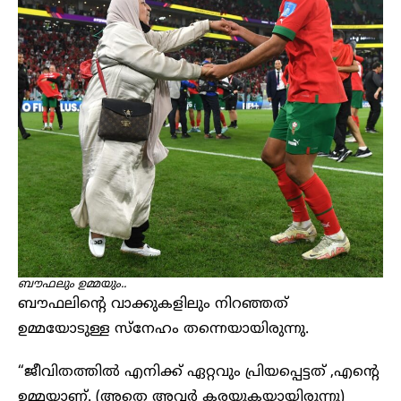
ബൗഫലും ഉമ്മയും..
ബൗഫലിന്റെ വാക്കുകളിലും നിറഞ്ഞത്
ഉമ്മയോടുള്ള സ്നേഹം തന്നെയായിരുന്നു.
“ജീവിതത്തിൽ എനിക്ക് ഏറ്റവും പ്രിയപ്പെട്ടത് ,എന്റെ
ഉമ്മയാണ്. (അതെ അവർ കരയുകയായിരുന്നു)