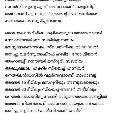
വർഷത്തിൽ ഒരിക്കൽ എങ്കിലും രാജ്യം
സന്ദർശിക്കുന്നു എന്ന് മൊറോക്കൻ കമ്യൂണിറ്റി
അബ്രോഡ് എന്ന ഗവർൺമെന്റ് ഏജൻസിയുടെ
കണക്കുകൾ സൂചിപ്പിക്കുന്നു.
മൊറോക്കൻ ടീമിലെ കളിക്കാരുടെ ജന്മദേശങ്ങൾ
നോക്കിയാൽ ഈ സങ്കീർണ്ണബന്ധം
മനസ്സിലാക്കാനാവും. സ്പെയിനിലെ മാഡ്രിഡിൽ
ജനിച്ചു വളർന്നു അഷ്റഫ് ഹഖീമി. സോഫിയാൻ
അംറാബട്ട്, നൌബർ മസ്റൂറി, സഖറിയ
അബൂഖലാല, ഹക്കീം സിയെച്ച് എന്നിവർ
നെതർലൻഡ്സിൽ വളർന്നവരാണ്. അംറാബട്ട്
അണ്ടർ 15 ടീമിലും മസ്റൂറിയും അബൂഖലാലയും
അണ്ടർ 20 ടീമിലും സിയെച്ച് അണ്ടർ 21 ടീമിലും
നെതർലൻഡ്സിനു വേണ്ടി രാജ്യാന്തരമത്സരങ്ങളിൽ
അരങ്ങേറിയവരാണ്. മൊറോക്കോയുടെ ബൗഫൽ
ജനിച്ചു വളർന്നത് പാരീസിലാണ്. ഹഖീമി