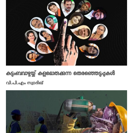
കുടുംബവാഴ്ചയ്ക്ക് കളമൊരുക്കുന്ന തെരഞ്ഞെടുപ്പുകൾ
വി.പി.എം സ്വാദിഖ്