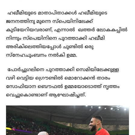
ഹഖീമിയുടെ മാതാപിതാക്കൾ ഹഖീമിയുടെ
ജനനത്തിനു മുന്നെ സ്പെയിനിലേക്ക്
കുടിയേറിയവരാണ്, എന്നാൽ ഖത്തർ ലോകകപ്പിൽ
നിന്നും സ്പെയിനിനെ പുറത്താക്കി ഹഖീമി
അരികിലെത്തിയപ്പോൾ ചുണ്ടിൽ ഒരു
സ്നേഹചുംബനം നൽകി ഉമ്മ.
പോർച്ചുഗലിനെ പുറത്താക്കി സെമിയിലേക്കുള്ള
വഴി വെട്ടിയ ഗ്രൌണ്ടിൽ മൊറോക്കൻ താരം
സോഫിയാന ബൌഫൽ ഉമ്മയോടൊത്ത് നൃത്തം
വെച്ചുകൊണ്ടാണ് ആഘോഷിച്ചത്.