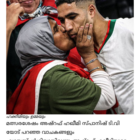
ഹക്കീമിയും ഉമ്മയും
മത്സരശേഷം അഷ്റഫ് ഹഖീമി സ്പാനിഷ് ടി.വി
യോട് പറഞ്ഞ വാചകങ്ങളും