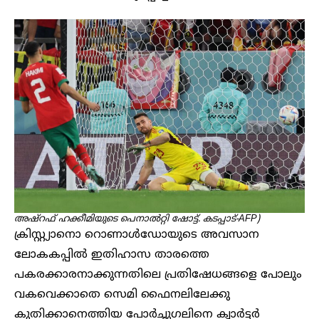
അഷ്റഫ് ഹക്കീമിയുടെ പെനാൽറ്റി ഷോട്ട്. കടപ്പാട്-AFP)
ക്രിസ്റ്റ്യാനൊ റൊണാൾഡോയുടെ അവസാന
ലോകകപ്പിൽ ഇതിഹാസ താരത്തെ
പകരക്കാരനാക്കുന്നതിലെ പ്രതിഷേധങ്ങളെ പോലും
വകവെക്കാതെ സെമി ഫൈനലിലേക്കു
കുതിക്കാനെത്തിയ പോർച്ചുഗലിനെ ക്വാർട്ടർ