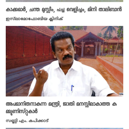
കാക്കമാർ, ചന്ത മുസ്ലീം, പച്ച വെളിച്ചം, മിനി താലിബാൻ
ഇസ്‌ലാമോഫോബിയ ക്ലിനിക്
അപമാനിതനാകുന്ന മന്ത്രി, ജാതി മനസ്സിലാകാത്ത ക
മ്മ്യൂണിസ്റ്റുകാർ
സണ്ണി എം. കപിക്കാട്