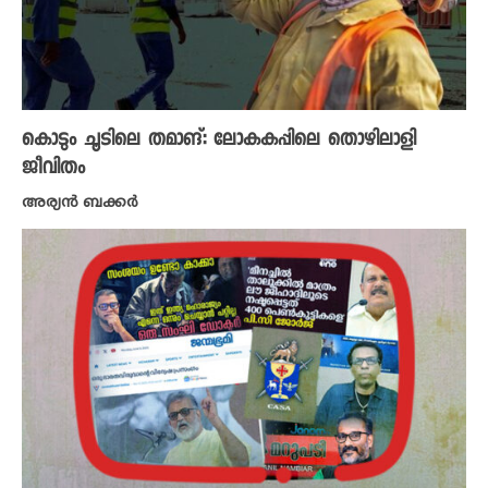
കൊടും ചൂടിലെ തമാങ്: ലോകകപ്പിലെ തൊഴിലാളി
ജീവിതം
അര്യൻ ബക്കർ