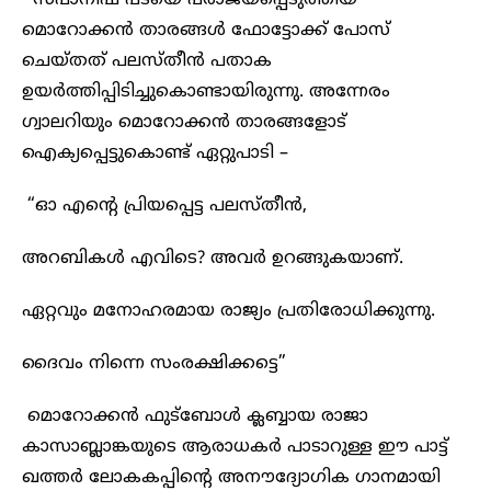
മൊറോക്കൻ താരങ്ങൾ ഫോട്ടോക്ക് പോസ്
ചെയ്തത് പലസ്തീൻ പതാക
ഉയർത്തിപ്പിടിച്ചുകൊണ്ടായിരുന്നു. അന്നേരം
ഗ്വാലറിയും മൊറോക്കൻ താരങ്ങളോട്
ഐക്യപ്പെട്ടുകൊണ്ട് ഏറ്റുപാടി –
“ഓ എന്റെ പ്രിയപ്പെട്ട പലസ്തീൻ,
അറബികൾ എവിടെ? അവർ ഉറങ്ങുകയാണ്.
ഏറ്റവും മനോഹരമായ രാജ്യം പ്രതിരോധിക്കുന്നു.
ദൈവം നിന്നെ സംരക്ഷിക്കട്ടെ”
മൊറോക്കൻ ഫുട്ബോൾ ക്ലബ്ബായ രാജാ
കാസാബ്ലാങ്കയുടെ ആരാധകർ പാടാറുള്ള ഈ പാട്ട്
ഖത്തർ ലോകകപ്പിന്റെ അനൗ​ദ്യോ​ഗിക ഗാനമായി