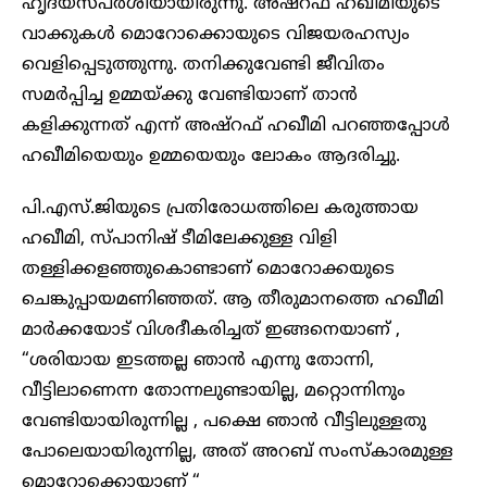
ഹൃദയസ്പർശിയായിരുന്നു. അഷ്റഫ് ഹഖീമിയുടെ
വാക്കുകൾ മൊറോക്കൊയുടെ വിജയരഹസ്യം
വെളിപ്പെടുത്തുന്നു. തനിക്കുവേണ്ടി ജീവിതം
സമർപ്പിച്ച ഉമ്മയ്ക്കു വേണ്ടിയാണ് താൻ
കളിക്കുന്നത് എന്ന് അഷ്റഫ് ഹഖീമി പറഞ്ഞപ്പോൾ
ഹഖീമിയെയും ഉമ്മയെയും ലോകം ആദരിച്ചു.
പി.എസ്.ജിയുടെ പ്രതിരോധത്തിലെ കരുത്തായ
ഹഖീമി, സ്പാനിഷ് ടീമിലേക്കുള്ള വിളി
തള്ളിക്കളഞ്ഞുകൊണ്ടാണ് മൊറോക്കയുടെ
ചെങ്കുപ്പായമണിഞ്ഞത്. ആ തീരുമാനത്തെ ഹഖീമി
മാർക്കയോട് വിശദീകരിച്ചത് ഇങ്ങനെയാണ് ,
“ശരിയായ ഇടത്തല്ല ഞാൻ എന്നു തോന്നി,
വീട്ടിലാണെന്ന തോന്നലുണ്ടായില്ല, മറ്റൊന്നിനും
വേണ്ടിയായിരുന്നില്ല , പക്ഷെ ഞാൻ വീട്ടിലുള്ളതു
പോലെയായിരുന്നില്ല, അത് അറബ് സംസ്കാരമുള്ള
മൊറോക്കൊയാണ് “