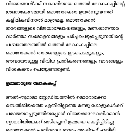
വിജയങ്ങൾ’ക്ക് സാക്ഷിയായ ഖത്തർ ലോകകപ്പിന്റെ
ശ്രദ്ധാകേന്ദ്രമായി മൊറോക്കൊ ഉയർന്നുവന്നത്
കളിമികവിനാൽ മാത്രമല്ല. മൊറോക്കൻ
താരങ്ങളുടെ വിജയാഘോഷങ്ങളും, മത്സരാനന്തര
വാർത്താ സമ്മേളനങ്ങളും ചർച്ചചെയ്യപ്പെടുന്നതിന്റെ
പശ്ചാത്തലത്തിൽ ഖത്തർ ലോകകപ്പിലെ
മൊറോക്കൻ താരങ്ങളുടെ ഇടപെടലുകളും,
അവയോടുള്ള വിവിധ പ്രതികരണങ്ങളും വാദങ്ങളും
വിശകലനം ചെയ്യേണ്ടതുണ്ട്.
ഉമ്മമാരുടെ ലോകകപ്പ്
അൽ-തുമാമാ സ്റ്റേഡിയത്തിൽ മൊറോക്കോ
ബെൽജിയത്തെ എതിരില്ലാത്ത രണ്ടു ഗോളുകൾക്ക്
പരാജയപ്പെടുത്തിയപ്പോൾ വിജയമാഘോഷിക്കാൻ
ഗ്യാലറിയിലേക്ക് ഓടിച്ചെന്ന് ഉമ്മയെ കെട്ടിപ്പിടിച്ചു
മൊറോക്കൻ പ്രതിരോധ താരം അഷ്റഫ് ഹഖീമി.