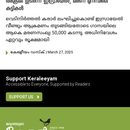
അക്രമം തുടർന്ന് ഇസ്രായേൽ, മരണ മുനമ്പിലെ
കുട്ടികൾ
വെടിനിർത്തൽ കരാർ ലംഘിച്ചുകൊണ്ട് ഇസ്രായേൽ
വീണ്ടും ആക്രമണം തുടങ്ങിയതോടെ ​ഗാസയിലെ
ആകെ മരണസംഖ്യ 50,000 കടന്നു. അധിനിവേശം
ഏറ്റവും രൂക്ഷമായി
| March 27, 2025
കേരളീയം ഡസ്ക്
Support Keraleeyam
Accessible to Everyone, Supported by Readers
SUPPORT US