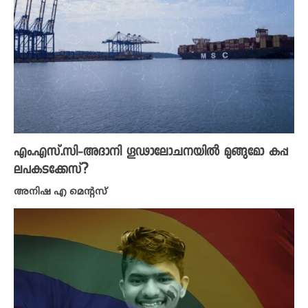
എം.എസ്.സി-അദാനി ​ഗൂഢാലോചനയിൽ മുങ്ങുമോ കപ്പ
ലപകടക്കേസ്?
അനിഷ എ മെന്റസ്