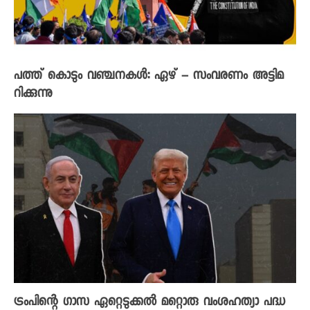
പത്ത് കൊടും വഞ്ചനകൾ: ഏഴ് – സംവരണം അട്ടിമ
റിക്കുന്നു
ട്രംപിന്റെ ഗാസ ഏറ്റെടുക്കൽ മറ്റൊരു വംശഹത്യാ പദ്ധ