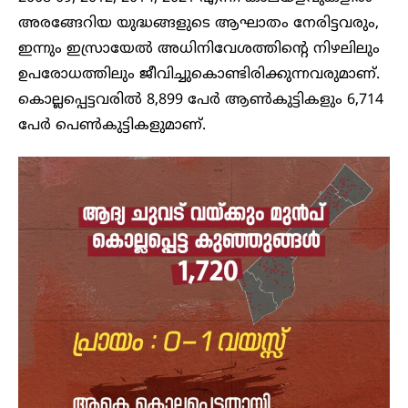
അരങ്ങേറിയ യുദ്ധങ്ങളുടെ ആഘാതം നേരിട്ടവരും,
ഇന്നും ഇസ്രായേൽ അധിനിവേശത്തിന്റെ നിഴലിലും
ഉപരോധത്തിലും ജീവിച്ചുകൊണ്ടിരിക്കുന്നവരുമാണ്.
കൊല്ലപ്പെട്ടവരിൽ 8,899 പേർ ആൺകുട്ടികളും 6,714
പേർ പെൺകുട്ടികളുമാണ്.