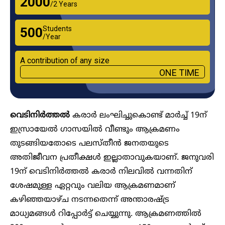
₹2000
/2 Years
Students
₹500
/Year
A contribution of any size
ONE TIME
വെടിനിർത്തൽ
കരാർ ലംഘിച്ചുകൊണ്ട് മാർച്ച് 19ന്
ഇസ്രായേൽ ഗാസയിൽ വീണ്ടും ആക്രമണം
തുടങ്ങിയതോടെ പലസ്തീൻ ജനതയുടെ
അതിജീവന പ്രതീക്ഷൾ ഇല്ലാതാവുകയാണ്. ജനുവരി
19ന് വെടിനിർത്തൽ കരാർ നിലവിൽ വന്നതിന്
ശേഷമുള്ള ഏറ്റവും വലിയ ആക്രമണമാണ്
കഴിഞ്ഞയാഴ്ച നടന്നതെന്ന് അന്താരഷ്ട്ര
മാധ്യമങ്ങൾ റിപ്പോർട്ട് ചെയ്യുന്നു. ആക്രമണത്തിൽ