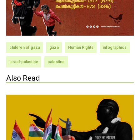
children of gaza
gaza
Human Rights
infographics
israel-palastine
palestine
Also Read