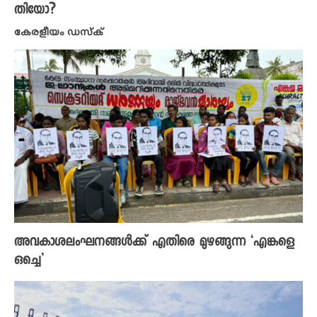
തിയോ?
കേരളീയം ഡസ്ക്
അവകാശലംഘനങ്ങൾക്ക് എതിരെ മുഴങ്ങുന്ന ‘എങ്കളെ
ഒച്ചെ’