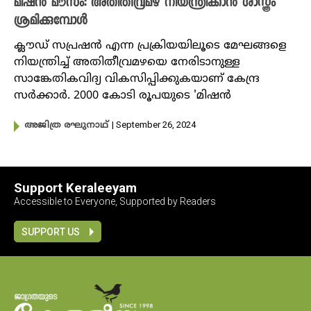
മിഷൻ മൗസം: അതിതീവ്രമഴ നിയന്ത്രിക്കാൻ ശാസ്ത്രം
ശ്രമിക്കുമ്പോൾ
ക്ലൗഡ് സപ്രഷൻ എന്ന പ്രക്രിയയിലൂടെ മേഘങ്ങളെ
നിയന്ത്രിച്ച് അതിതീവ്രമഴയെ നേരിടാനുള്ള
സാങ്കേതികവിദ്യ വികസിപ്പിക്കുകയാണ് കേന്ദ്ര
സർക്കാർ. 2000 കോടി രൂപയുടെ 'മിഷൻ
| September 26, 2024
അജിത്ര രഘുനാഥ്‌
Support Keraleeyam
Accessible to Everyone, Supported by Readers
SUPPORT US